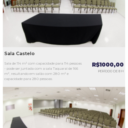
L3
L4
L5
Sala Castelo
Sala de 114 m² com capacidade para 114 pessoas
R$1000,00
- pode ser juntada com a sala Taquaral de 166
PERÍODO DE 8 H
m², resultando em salão com 280 m² e
capacidade para 280 pessoas.
L1
L2
L3
L4
L5