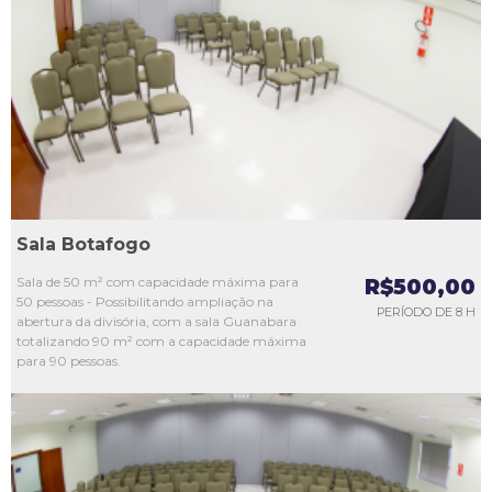
L1
L2
L3
L4
L5
Sala Botafogo
Sala de 50 m² com capacidade máxima para
R$500,00
50 pessoas - Possibilitando ampliação na
PERÍODO DE 8 H
abertura da divisória, com a sala Guanabara
totalizando 90 m² com a capacidade máxima
para 90 pessoas.
L1
L2