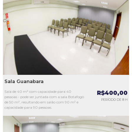
L1
L2
L3
L4
L5
Sala Guanabara
Sala de 40 m² com capacidade para 40
R$400,00
pessoas - pode ser juntada com a sala Botafogo
PERÍODO DE 8 H
de 50 m², resultando em salão com 90 m² e
capacidade para 90 pessoas.