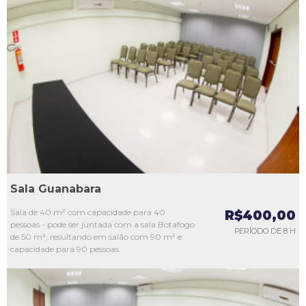
L1
L2
L3
L4
L5
Sala Guanabara
Sala de 40 m² com capacidade para 40
R$400,00
pessoas - pode ser juntada com a sala Botafogo
PERÍODO DE 8 H
de 50 m², resultando em salão com 90 m² e
capacidade para 90 pessoas.