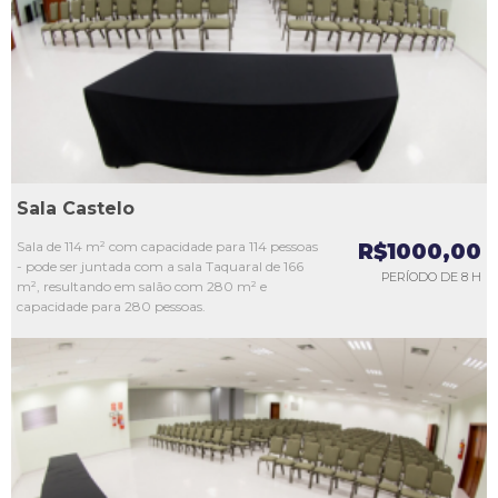
L3
L4
L5
Sala Castelo
Sala de 114 m² com capacidade para 114 pessoas
R$1000,00
- pode ser juntada com a sala Taquaral de 166
PERÍODO DE 8 H
m², resultando em salão com 280 m² e
capacidade para 280 pessoas.
L1
L2
L3
L4
L5