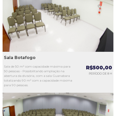
L1
L2
L3
L4
L5
Sala Botafogo
Sala de 50 m² com capacidade máxima para
R$500,00
50 pessoas - Possibilitando ampliação na
PERÍODO DE 8 H
abertura da divisória, com a sala Guanabara
totalizando 90 m² com a capacidade máxima
para 90 pessoas.
L1
L2