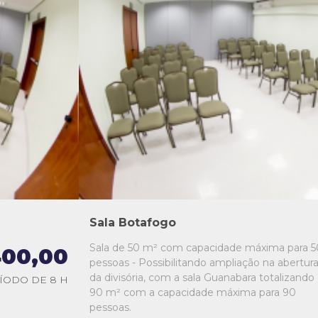
L1
L2
L3
L4
L5
Sala Botafogo
Sala de 50 m² com capacidade máxima para 5
00,00
pessoas - Possibilitando ampliação na abertur
da divisória, com a sala Guanabara totalizando
ÍODO DE 8 H
90 m² com a capacidade máxima para 90
pessoas.