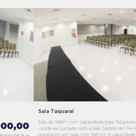
L1
L2
L3
L4
L5
Sala Taquaral
Sala de 166m² com capacidade para 166 pesso
000,00
- pode ser juntada com a sala Castelo de 114 m
resultando em sala com 280 m² e capacidade
ÍODO DE 8 H