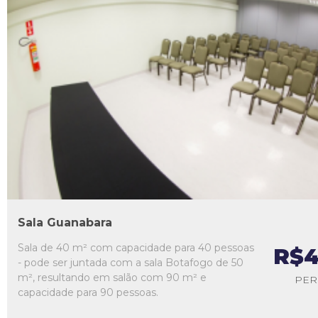
L1
L2
L3
L4
L5
Sala Guanabara
Sala de 40 m² com capacidade para 40 pessoas
R$4
- pode ser juntada com a sala Botafogo de 50
m², resultando em salão com 90 m² e
PER
capacidade para 90 pessoas.