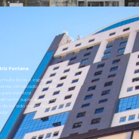
triz Fontana
s muito boas e espaçosas.
ente climatizado e muito
para eventos!
dimento super atencioso
 de ter sido muito fácil de
dar.