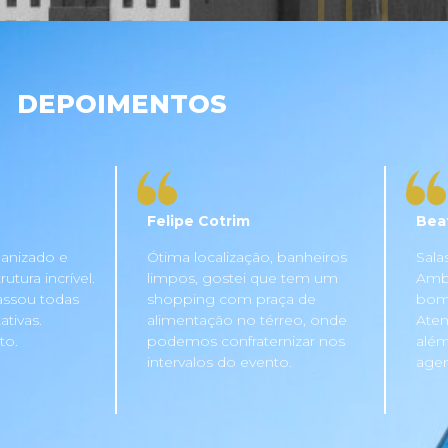
DEPOIMENTOS
Felipe Cotrim
Bea
anizado e
Ótima localização, banheiros
Sala
tura incrível.
limpos, gostei que tem um
Ambi
assou todas
shopping com praça de
bom 
tivas.
alimentação no térreo, onde
Aten
to.
podemos confraternizar nos
além
intervalos do evento.
agen