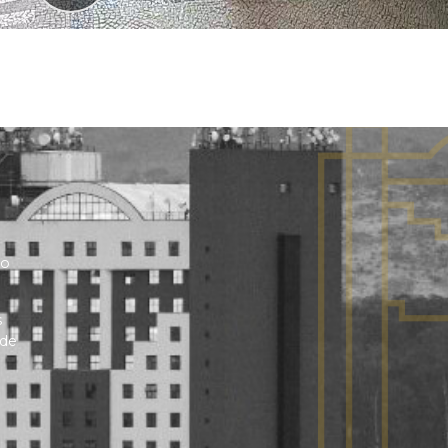
no
s
 de