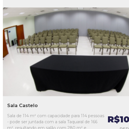
L1
L2
L3
L4
L5
Sala Castelo
Sala de 114 m² com capacidade para 114 pessoas
R$1
- pode ser juntada com a sala Taquaral de 166
m², resultando em salão com 280 m² e
PER