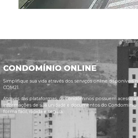
CONDOMÍNIO ONLINE
Simplifique sua vida através dos serviços online disponíveis 
COM21.
Através das plataformas, os condôminos possuem acesso a
informações de sua unidade e documentos do Condomínio
forma fácil, rápida e segura.