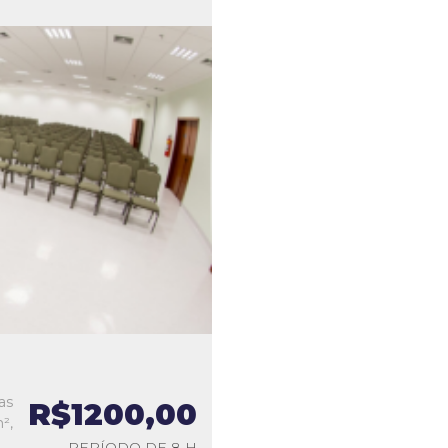
as
R$1200,00
²,
PERÍODO DE 8 H