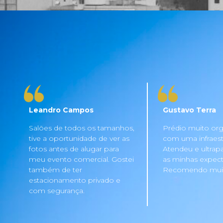
Leandro Campos
Gustavo Terra
Salões de todos os tamanhos,
Prédio muito org
tive a oportunidade de ver as
com uma infraestru
fotos antes de alugar para
Atendeu e ultrap
meu evento comercial. Gostei
as minhas expecta
também de ter
Recomendo mui
estacionamento privado e
com segurança.