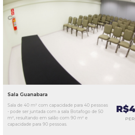
L1
L2
L3
L4
L5
Sala Guanabara
Sala de 40 m² com capacidade para 40 pessoas
R$4
- pode ser juntada com a sala Botafogo de 50
m², resultando em salão com 90 m² e
PER
capacidade para 90 pessoas.