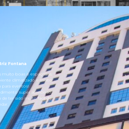
triz Fontana
s muito boas e espaçosas.
ente climatizado e muito
para eventos!
dimento super atencioso
 de ter sido muito fácil de
dar.