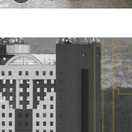
no
s
 de