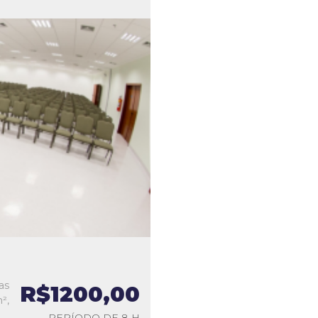
as
R$1200,00
²,
PERÍODO DE 8 H