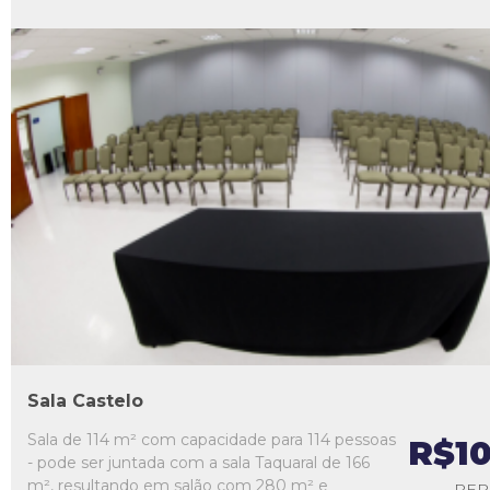
L1
L2
L3
L4
L5
Sala Castelo
Sala de 114 m² com capacidade para 114 pessoas
R$1
- pode ser juntada com a sala Taquaral de 166
m², resultando em salão com 280 m² e
PER