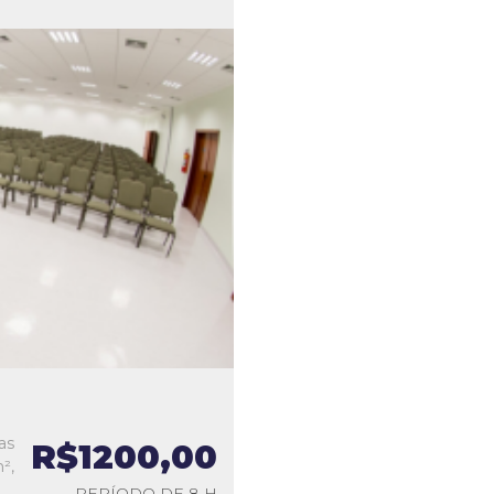
as
R$1200,00
²,
PERÍODO DE 8 H