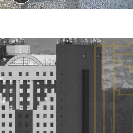
no
s
 de