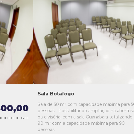
L1
L2
L3
L4
L5
Sala Botafogo
Sala de 50 m² com capacidade máxima para 5
00,00
pessoas - Possibilitando ampliação na abertur
da divisória, com a sala Guanabara totalizando
ÍODO DE 8 H
90 m² com a capacidade máxima para 90
pessoas.