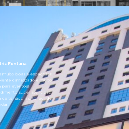
triz Fontana
s muito boas e espaçosas.
ente climatizado e muito
para eventos!
dimento super atencioso
 de ter sido muito fácil de
dar.