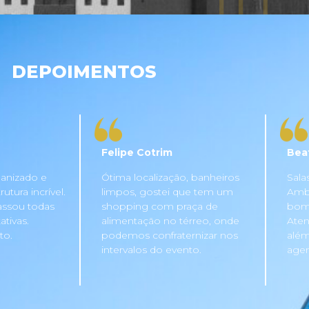
DEPOIMENTOS
Felipe Cotrim
Bea
anizado e
Ótima localização, banheiros
Sala
tura incrível.
limpos, gostei que tem um
Ambi
assou todas
shopping com praça de
bom 
tivas.
alimentação no térreo, onde
Aten
to.
podemos confraternizar nos
além
intervalos do evento.
agen