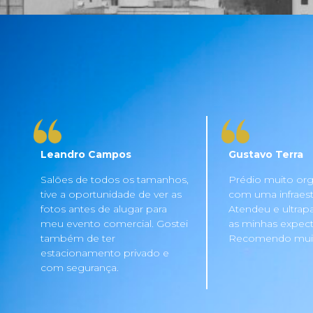
Leandro Campos
Gustavo Terra
Salões de todos os tamanhos,
Prédio muito org
tive a oportunidade de ver as
com uma infraestru
fotos antes de alugar para
Atendeu e ultrap
meu evento comercial. Gostei
as minhas expecta
também de ter
Recomendo mui
estacionamento privado e
com segurança.