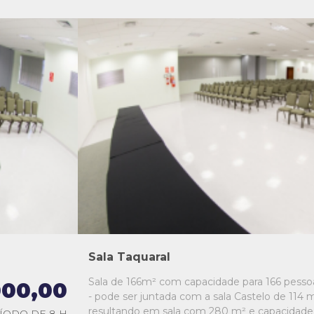
L1
L2
L3
L4
L5
Sala Taquaral
Sala de 166m² com capacidade para 166 pesso
000,00
- pode ser juntada com a sala Castelo de 114 m
resultando em sala com 280 m² e capacidade
ÍODO DE 8 H