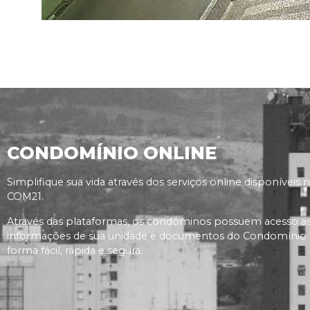
CONDOMÍNIO ONLINE
Simplifique sua vida através dos serviços online disponíveis 
COM21.
Através das plataformas, os condôminos possuem acesso a
informações de sua unidade e documentos do Condomínio
forma fácil, rápida e segura.