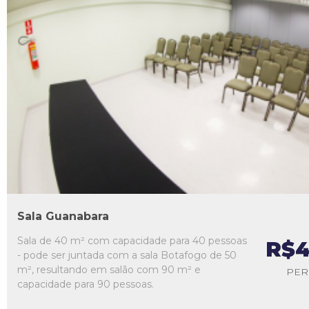
L1
L2
L3
L4
L5
Sala Guanabara
Sala de 40 m² com capacidade para 40 pessoas
R$4
- pode ser juntada com a sala Botafogo de 50
m², resultando em salão com 90 m² e
PER
capacidade para 90 pessoas.