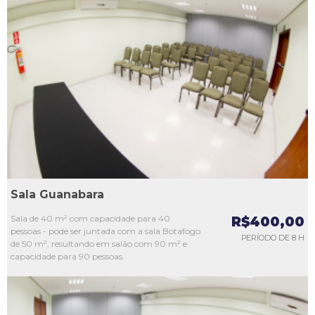
L1
L2
L3
L4
L5
Sala Guanabara
Sala de 40 m² com capacidade para 40
R$400,00
pessoas - pode ser juntada com a sala Botafogo
PERÍODO DE 8 H
de 50 m², resultando em salão com 90 m² e
capacidade para 90 pessoas.