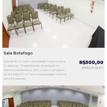
L1
L2
L3
L4
L5
Sala Botafogo
Sala de 50 m² com capacidade máxima para
R$500,00
50 pessoas - Possibilitando ampliação na
PERÍODO DE 8 H
abertura da divisória, com a sala Guanabara
totalizando 90 m² com a capacidade máxima
para 90 pessoas.
L1
L2