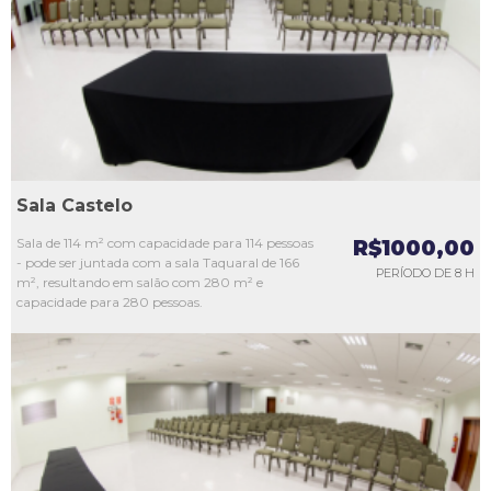
L3
L4
L5
Sala Castelo
Sala de 114 m² com capacidade para 114 pessoas
R$1000,00
- pode ser juntada com a sala Taquaral de 166
PERÍODO DE 8 H
m², resultando em salão com 280 m² e
capacidade para 280 pessoas.
L1
L2
L3
L4
L5