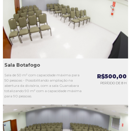
L1
L2
L3
L4
L5
Sala Botafogo
Sala de 50 m² com capacidade máxima para
R$500,00
50 pessoas - Possibilitando ampliação na
PERÍODO DE 8 H
abertura da divisória, com a sala Guanabara
totalizando 90 m² com a capacidade máxima
para 90 pessoas.
L1
L2