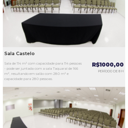
L3
L4
L5
Sala Castelo
Sala de 114 m² com capacidade para 114 pessoas
R$1000,00
- pode ser juntada com a sala Taquaral de 166
PERÍODO DE 8 H
m², resultando em salão com 280 m² e
capacidade para 280 pessoas.
L1
L2
L3
L4
L5