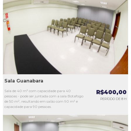
L1
L2
L3
L4
L5
Sala Guanabara
Sala de 40 m² com capacidade para 40
R$400,00
pessoas - pode ser juntada com a sala Botafogo
PERÍODO DE 8 H
de 50 m², resultando em salão com 90 m² e
capacidade para 90 pessoas.