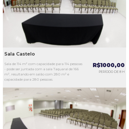
L3
L4
L5
Sala Castelo
Sala de 114 m² com capacidade para 114 pessoas
R$1000,00
- pode ser juntada com a sala Taquaral de 166
PERÍODO DE 8 H
m², resultando em salão com 280 m² e
capacidade para 280 pessoas.
L1
L2
L3
L4
L5