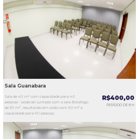
L1
L2
L3
L4
L5
Sala Guanabara
Sala de 40 m² com capacidade para 40
R$400,00
pessoas - pode ser juntada com a sala Botafogo
PERÍODO DE 8 H
de 50 m², resultando em salão com 90 m² e
capacidade para 90 pessoas.