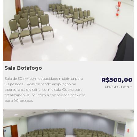
L1
L2
L3
L4
L5
Sala Botafogo
Sala de 50 m² com capacidade máxima para
R$500,00
50 pessoas - Possibilitando ampliação na
PERÍODO DE 8 H
abertura da divisória, com a sala Guanabara
totalizando 90 m² com a capacidade máxima
para 90 pessoas.
L1
L2