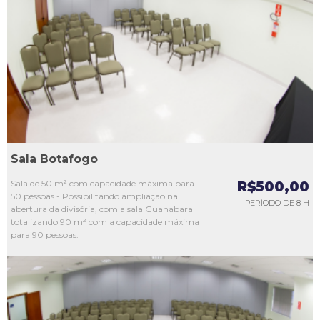
L1
L2
L3
L4
L5
Sala Botafogo
Sala de 50 m² com capacidade máxima para
R$500,00
50 pessoas - Possibilitando ampliação na
PERÍODO DE 8 H
abertura da divisória, com a sala Guanabara
totalizando 90 m² com a capacidade máxima
para 90 pessoas.
L1
L2