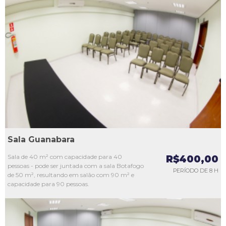
L1
L2
L3
L4
L5
Sala Guanabara
Sala de 40 m² com capacidade para 40
R$400,00
pessoas - pode ser juntada com a sala Botafogo
PERÍODO DE 8 H
de 50 m², resultando em salão com 90 m² e
capacidade para 90 pessoas.