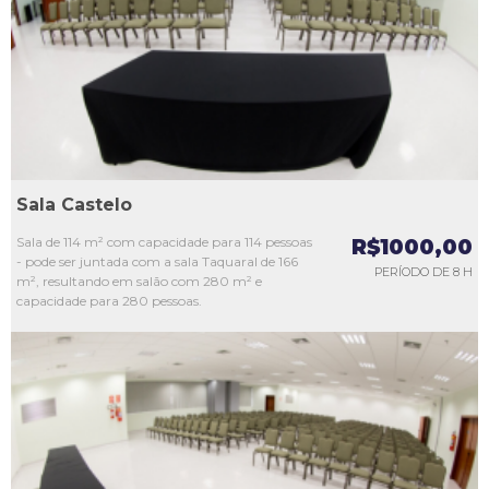
L3
L4
L5
Sala Castelo
Sala de 114 m² com capacidade para 114 pessoas
R$1000,00
- pode ser juntada com a sala Taquaral de 166
PERÍODO DE 8 H
m², resultando em salão com 280 m² e
capacidade para 280 pessoas.
L1
L2
L3
L4
L5