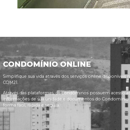
CONDOMÍNIO ONLINE
Simplifique sua vida através dos serviços online disponíveis 
COM21.
Através das plataformas, os condôminos possuem acesso a
informações de sua unidade e documentos do Condomínio
forma fácil, rápida e segura.