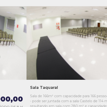
L1
L2
L3
L4
L5
Sala Taquaral
Sala de 166m² com capacidade para 166 pesso
000,00
- pode ser juntada com a sala Castelo de 114 m
resultando em sala com 280 m² e capacidade
ÍODO DE 8 H