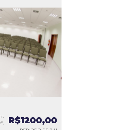
as
R$1200,00
²,
PERÍODO DE 8 H