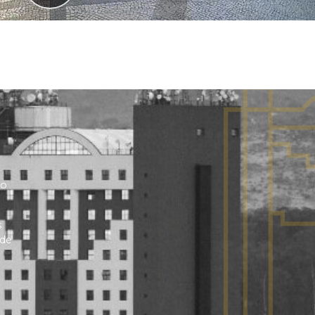
no
s
 de