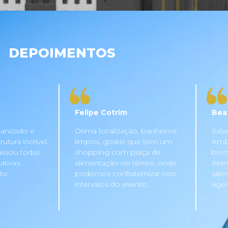
DEPOIMENTOS
Felipe Cotrim
Bea
anizado e
Ótima localização, banheiros
Sala
tura incrível.
limpos, gostei que tem um
Ambi
assou todas
shopping com praça de
bom 
tivas.
alimentação no térreo, onde
Aten
to.
podemos confraternizar nos
além
intervalos do evento.
agen