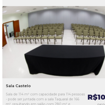
L1
L2
L3
L4
L5
Sala Castelo
Sala de 114 m² com capacidade para 114 pessoas
R$1
- pode ser juntada com a sala Taquaral de 166
m², resultando em salão com 280 m² e
PER