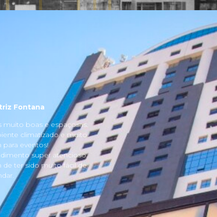
triz Fontana
s muito boas e espaçosas.
ente climatizado e muito
para eventos!
dimento super atencioso
 de ter sido muito fácil de
dar.