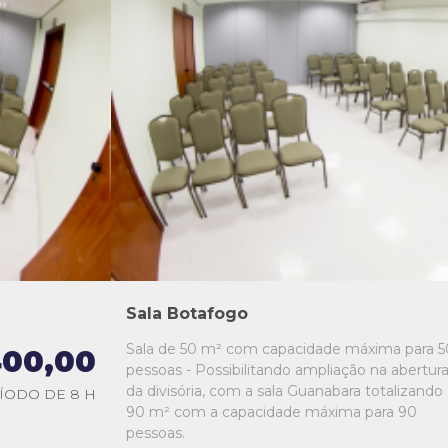
L1
L2
L3
L4
L5
Sala Botafogo
Sala de 50 m² com capacidade máxima para 5
00,00
pessoas - Possibilitando ampliação na abertur
da divisória, com a sala Guanabara totalizando
ÍODO DE 8 H
90 m² com a capacidade máxima para 90
pessoas.