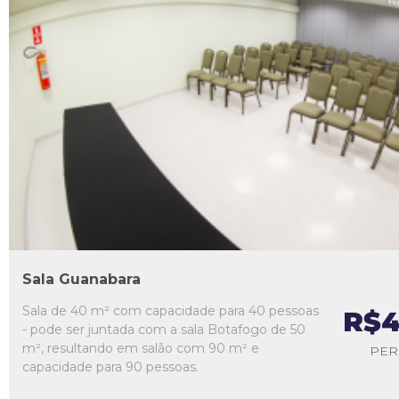
L1
L2
L3
L4
L5
Sala Guanabara
Sala de 40 m² com capacidade para 40 pessoas
R$4
- pode ser juntada com a sala Botafogo de 50
m², resultando em salão com 90 m² e
PER
capacidade para 90 pessoas.