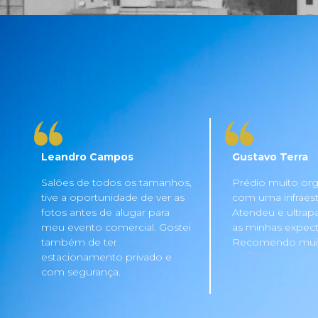
Leandro Campos
Gustavo Terra
Salões de todos os tamanhos,
Prédio muito org
tive a oportunidade de ver as
com uma infraestru
fotos antes de alugar para
Atendeu e ultrap
meu evento comercial. Gostei
as minhas expecta
também de ter
Recomendo mui
estacionamento privado e
com segurança.