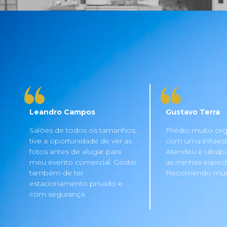
Leandro Campos
Gustavo Terra
Salões de todos os tamanhos,
Prédio muito org
tive a oportunidade de ver as
com uma infraestru
fotos antes de alugar para
Atendeu e ultrap
meu evento comercial. Gostei
as minhas expecta
também de ter
Recomendo mui
estacionamento privado e
com segurança.