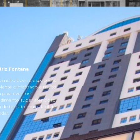
triz Fontana
s muito boas e espaçosas.
ente climatizado e muito
para eventos!
dimento super atencioso
 de ter sido muito fácil de
dar.