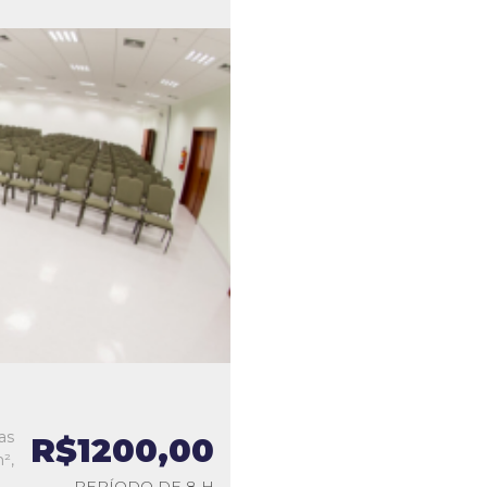
as
R$1200,00
²,
PERÍODO DE 8 H