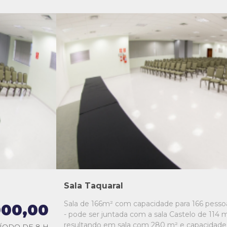
L1
L2
L3
L4
L5
Sala Taquaral
Sala de 166m² com capacidade para 166 pesso
000,00
- pode ser juntada com a sala Castelo de 114 m
resultando em sala com 280 m² e capacidade
ÍODO DE 8 H