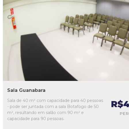
L1
L2
L3
L4
L5
Sala Guanabara
Sala de 40 m² com capacidade para 40 pessoas
R$4
- pode ser juntada com a sala Botafogo de 50
m², resultando em salão com 90 m² e
PER
capacidade para 90 pessoas.