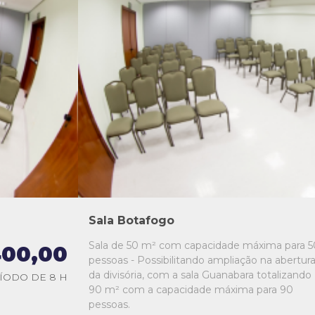
L1
L2
L3
L4
L5
Sala Botafogo
Sala de 50 m² com capacidade máxima para 5
00,00
pessoas - Possibilitando ampliação na abertur
da divisória, com a sala Guanabara totalizando
ÍODO DE 8 H
90 m² com a capacidade máxima para 90
pessoas.