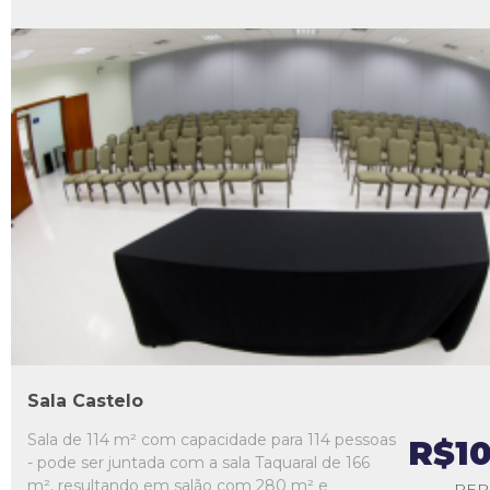
L1
L2
L3
L4
L5
Sala Castelo
Sala de 114 m² com capacidade para 114 pessoas
R$1
- pode ser juntada com a sala Taquaral de 166
m², resultando em salão com 280 m² e
PER