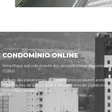
CONDOMÍNIO ONLINE
Simplifique sua vida através dos serviços online disponíveis 
COM21.
Através das plataformas, os condôminos possuem acesso a
informações de sua unidade e documentos do Condomínio
forma fácil, rápida e segura.