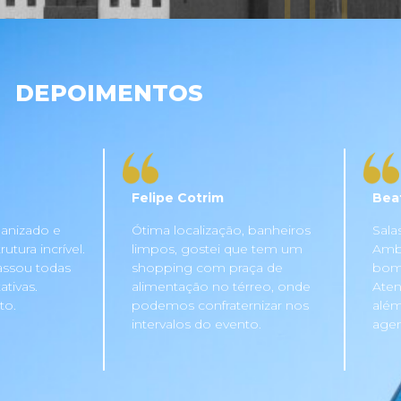
DEPOIMENTOS
Felipe Cotrim
Bea
anizado e
Ótima localização, banheiros
Sala
tura incrível.
limpos, gostei que tem um
Ambi
assou todas
shopping com praça de
bom 
tivas.
alimentação no térreo, onde
Aten
to.
podemos confraternizar nos
além
intervalos do evento.
agen