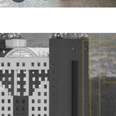
no
s
 de