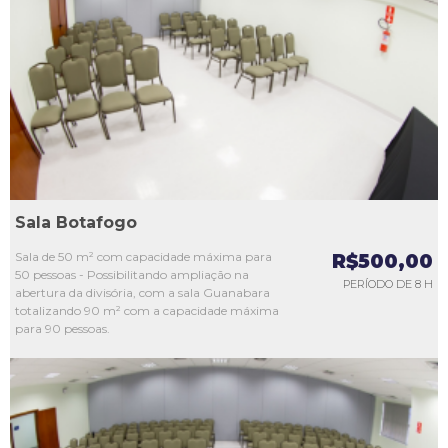
L1
L2
L3
L4
L5
Sala Botafogo
Sala de 50 m² com capacidade máxima para
R$500,00
50 pessoas - Possibilitando ampliação na
PERÍODO DE 8 H
abertura da divisória, com a sala Guanabara
totalizando 90 m² com a capacidade máxima
para 90 pessoas.
L1
L2