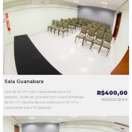
L1
L2
L3
L4
L5
Sala Guanabara
Sala de 40 m² com capacidade para 40
R$400,00
pessoas - pode ser juntada com a sala Botafogo
PERÍODO DE 8 H
de 50 m², resultando em salão com 90 m² e
capacidade para 90 pessoas.