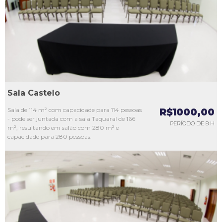
L3
L4
L5
Sala Castelo
Sala de 114 m² com capacidade para 114 pessoas
R$1000,00
- pode ser juntada com a sala Taquaral de 166
PERÍODO DE 8 H
m², resultando em salão com 280 m² e
capacidade para 280 pessoas.
L1
L2
L3
L4
L5