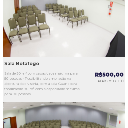
L1
L2
L3
L4
L5
Sala Botafogo
Sala de 50 m² com capacidade máxima para
R$500,00
50 pessoas - Possibilitando ampliação na
PERÍODO DE 8 H
abertura da divisória, com a sala Guanabara
totalizando 90 m² com a capacidade máxima
para 90 pessoas.
L1
L2