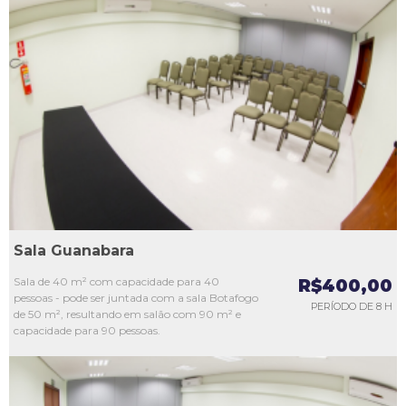
L1
L2
L3
L4
L5
Sala Guanabara
Sala de 40 m² com capacidade para 40
R$400,00
pessoas - pode ser juntada com a sala Botafogo
PERÍODO DE 8 H
de 50 m², resultando em salão com 90 m² e
capacidade para 90 pessoas.