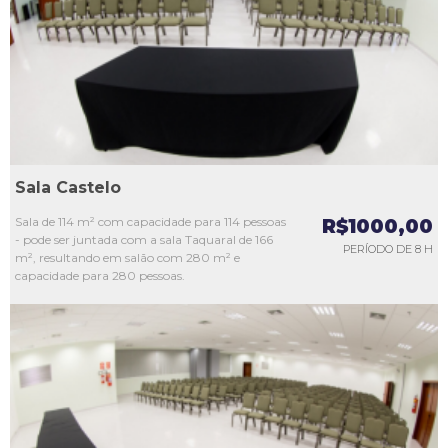
L3
L4
L5
Sala Castelo
Sala de 114 m² com capacidade para 114 pessoas
R$1000,00
- pode ser juntada com a sala Taquaral de 166
PERÍODO DE 8 H
m², resultando em salão com 280 m² e
capacidade para 280 pessoas.
L1
L2
L3
L4
L5