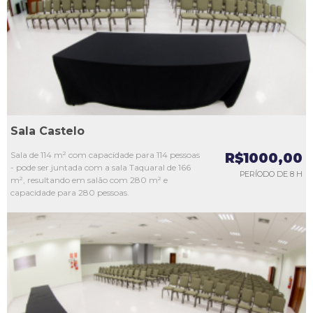
L3
L4
L5
Sala Castelo
Sala de 114 m² com capacidade para 114 pessoas
R$1000,00
- pode ser juntada com a sala Taquaral de 166
PERÍODO DE 8 H
m², resultando em salão com 280 m² e
capacidade para 280 pessoas.
L1
L2
L3
L4
L5