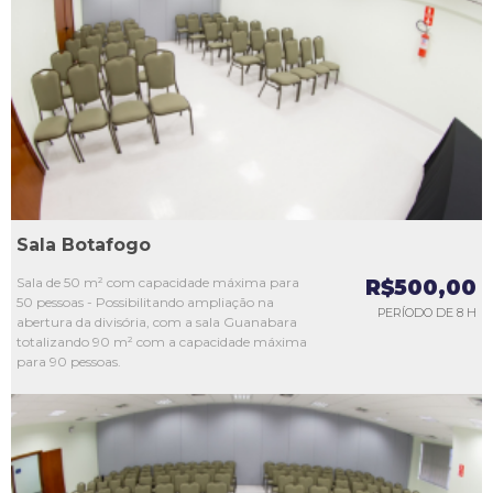
L1
L2
L3
L4
L5
Sala Botafogo
Sala de 50 m² com capacidade máxima para
R$500,00
50 pessoas - Possibilitando ampliação na
PERÍODO DE 8 H
abertura da divisória, com a sala Guanabara
totalizando 90 m² com a capacidade máxima
para 90 pessoas.
L1
L2