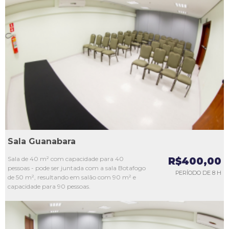
L1
L2
L3
L4
L5
Sala Guanabara
Sala de 40 m² com capacidade para 40
R$400,00
pessoas - pode ser juntada com a sala Botafogo
PERÍODO DE 8 H
de 50 m², resultando em salão com 90 m² e
capacidade para 90 pessoas.