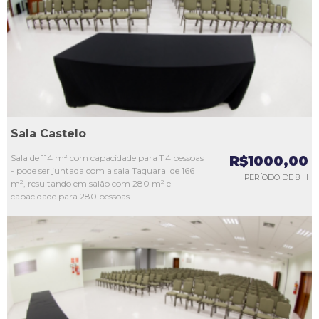
L3
L4
L5
Sala Castelo
Sala de 114 m² com capacidade para 114 pessoas
R$1000,00
- pode ser juntada com a sala Taquaral de 166
PERÍODO DE 8 H
m², resultando em salão com 280 m² e
capacidade para 280 pessoas.
L1
L2
L3
L4
L5