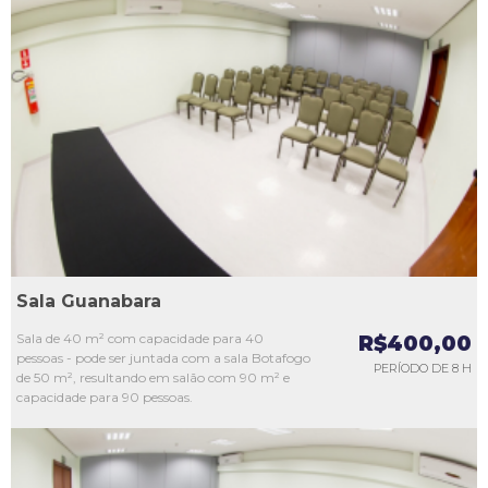
L1
L2
L3
L4
L5
Sala Guanabara
Sala de 40 m² com capacidade para 40
R$400,00
pessoas - pode ser juntada com a sala Botafogo
PERÍODO DE 8 H
de 50 m², resultando em salão com 90 m² e
capacidade para 90 pessoas.