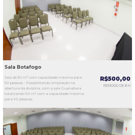
L1
L2
L3
L4
L5
Sala Botafogo
Sala de 50 m² com capacidade máxima para
R$500,00
50 pessoas - Possibilitando ampliação na
PERÍODO DE 8 H
abertura da divisória, com a sala Guanabara
totalizando 90 m² com a capacidade máxima
para 90 pessoas.
L1
L2