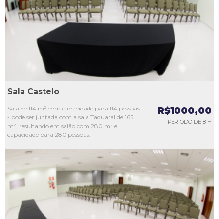
L3
L4
L5
Sala Castelo
Sala de 114 m² com capacidade para 114 pessoas
R$1000,00
- pode ser juntada com a sala Taquaral de 166
PERÍODO DE 8 H
m², resultando em salão com 280 m² e
capacidade para 280 pessoas.
L1
L2
L3
L4
L5