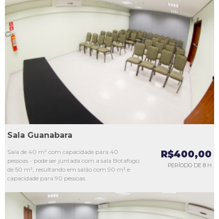
L1
L2
L3
L4
L5
Sala Guanabara
Sala de 40 m² com capacidade para 40
R$400,00
pessoas - pode ser juntada com a sala Botafogo
PERÍODO DE 8 H
de 50 m², resultando em salão com 90 m² e
capacidade para 90 pessoas.