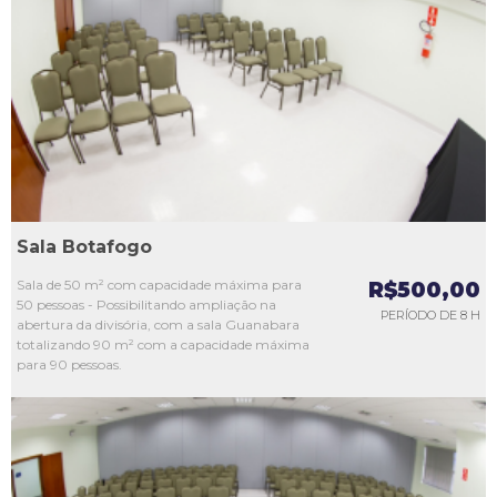
L1
L2
L3
L4
L5
Sala Botafogo
Sala de 50 m² com capacidade máxima para
R$500,00
50 pessoas - Possibilitando ampliação na
PERÍODO DE 8 H
abertura da divisória, com a sala Guanabara
totalizando 90 m² com a capacidade máxima
para 90 pessoas.
L1
L2