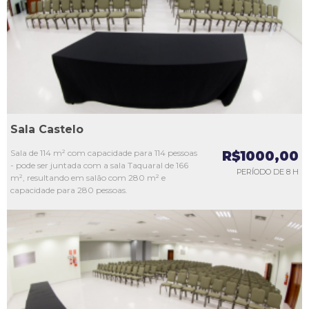
L3
L4
L5
Sala Castelo
Sala de 114 m² com capacidade para 114 pessoas
R$1000,00
- pode ser juntada com a sala Taquaral de 166
PERÍODO DE 8 H
m², resultando em salão com 280 m² e
capacidade para 280 pessoas.
L1
L2
L3
L4
L5