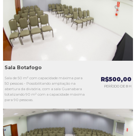
L1
L2
L3
L4
L5
Sala Botafogo
Sala de 50 m² com capacidade máxima para
R$500,00
50 pessoas - Possibilitando ampliação na
PERÍODO DE 8 H
abertura da divisória, com a sala Guanabara
totalizando 90 m² com a capacidade máxima
para 90 pessoas.
L1
L2