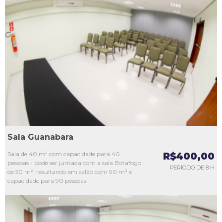
L1
L2
L3
L4
L5
Sala Guanabara
Sala de 40 m² com capacidade para 40
R$400,00
pessoas - pode ser juntada com a sala Botafogo
PERÍODO DE 8 H
de 50 m², resultando em salão com 90 m² e
capacidade para 90 pessoas.