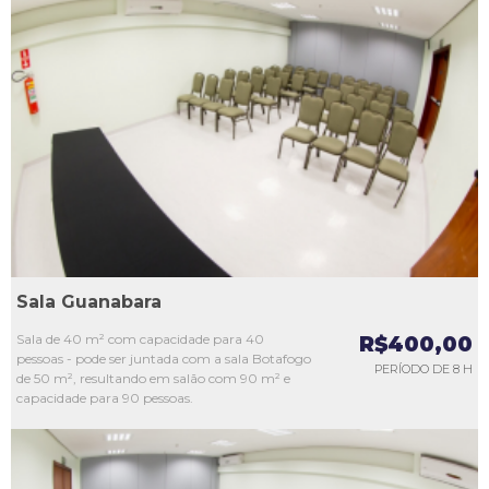
L1
L2
L3
L4
L5
Sala Guanabara
Sala de 40 m² com capacidade para 40
R$400,00
pessoas - pode ser juntada com a sala Botafogo
PERÍODO DE 8 H
de 50 m², resultando em salão com 90 m² e
capacidade para 90 pessoas.