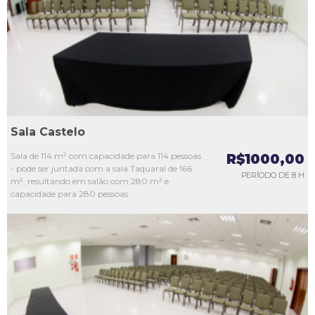
L3
L4
L5
Sala Castelo
Sala de 114 m² com capacidade para 114 pessoas
R$1000,00
- pode ser juntada com a sala Taquaral de 166
PERÍODO DE 8 H
m², resultando em salão com 280 m² e
capacidade para 280 pessoas.
L1
L2
L3
L4
L5