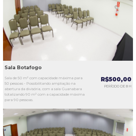
L1
L2
L3
L4
L5
Sala Botafogo
Sala de 50 m² com capacidade máxima para
R$500,00
50 pessoas - Possibilitando ampliação na
PERÍODO DE 8 H
abertura da divisória, com a sala Guanabara
totalizando 90 m² com a capacidade máxima
para 90 pessoas.
L1
L2