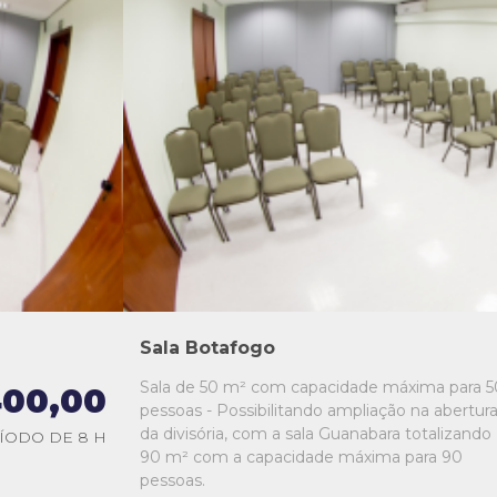
L1
L2
L3
L4
L5
Sala Botafogo
Sala de 50 m² com capacidade máxima para 5
00,00
pessoas - Possibilitando ampliação na abertur
da divisória, com a sala Guanabara totalizando
ÍODO DE 8 H
90 m² com a capacidade máxima para 90
pessoas.