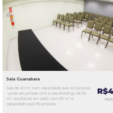
L1
L2
L3
L4
L5
Sala Guanabara
Sala de 40 m² com capacidade para 40 pessoas
R$4
- pode ser juntada com a sala Botafogo de 50
m², resultando em salão com 90 m² e
PER
capacidade para 90 pessoas.