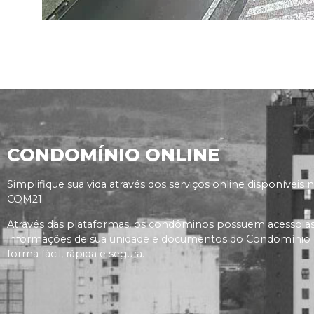
CONDOMÍNIO ONLINE
Simplifique sua vida através dos serviços online disponíveis 
COM21.
Através das plataformas, os condôminos possuem acesso a
informações de sua unidade e documentos do Condomínio
forma fácil, rápida e segura.