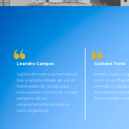
Leandro Campos
Gustavo Terra
Salões de todos os tamanhos,
Prédio muito org
tive a oportunidade de ver as
com uma infraestru
fotos antes de alugar para
Atendeu e ultrap
meu evento comercial. Gostei
as minhas expecta
também de ter
Recomendo mui
estacionamento privado e
com segurança.