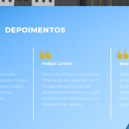
DEPOIMENTOS
Felipe Cotrim
Bea
anizado e
Ótima localização, banheiros
Sala
tura incrível.
limpos, gostei que tem um
Ambi
assou todas
shopping com praça de
bom 
tivas.
alimentação no térreo, onde
Aten
to.
podemos confraternizar nos
além
intervalos do evento.
agen