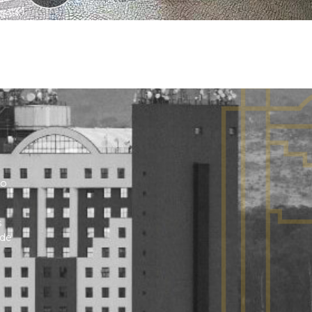
no
s
 de