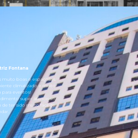
triz Fontana
s muito boas e espaçosas.
ente climatizado e muito
para eventos!
dimento super atencioso
 de ter sido muito fácil de
dar.