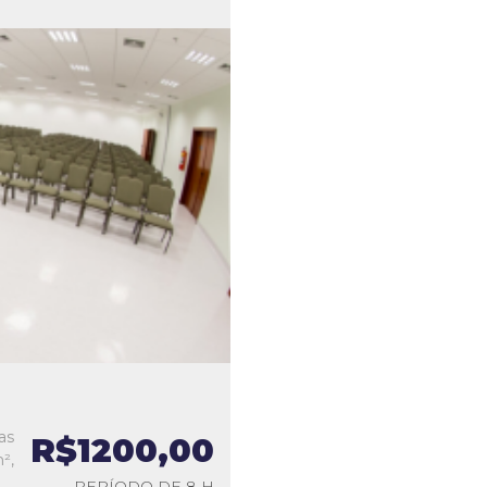
as
R$1200,00
²,
PERÍODO DE 8 H