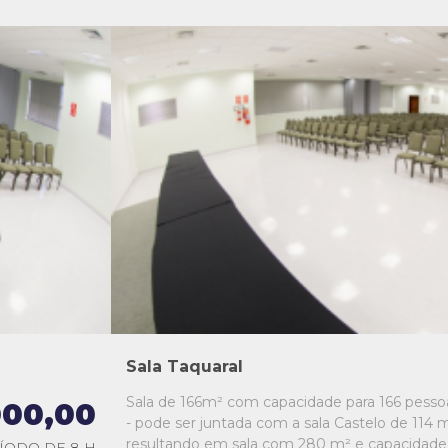
L1
L2
L3
L4
L5
Sala Taquaral
Sala de 166m² com capacidade para 166 pesso
000,00
- pode ser juntada com a sala Castelo de 114 m
resultando em sala com 280 m² e capacidade
ÍODO DE 8 H