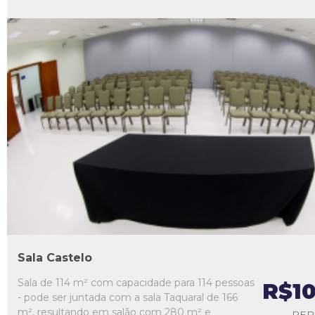
L1
L2
L3
L4
L5
Sala Castelo
Sala de 114 m² com capacidade para 114 pessoas
R$1
- pode ser juntada com a sala Taquaral de 166
m², resultando em salão com 280 m² e
PER