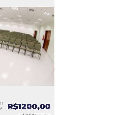
as
R$1200,00
²,
PERÍODO DE 8 H