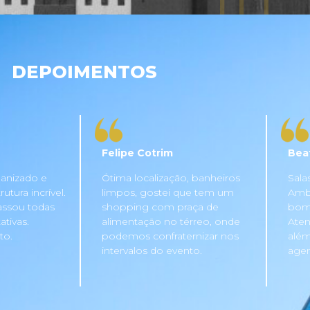
DEPOIMENTOS
Felipe Cotrim
Bea
anizado e
Ótima localização, banheiros
Sala
tura incrível.
limpos, gostei que tem um
Ambi
assou todas
shopping com praça de
bom 
tivas.
alimentação no térreo, onde
Aten
to.
podemos confraternizar nos
além
intervalos do evento.
agen