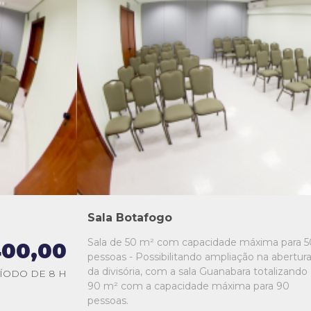
L1
L2
L3
L4
L5
Sala Botafogo
Sala de 50 m² com capacidade máxima para 5
00,00
pessoas - Possibilitando ampliação na abertur
da divisória, com a sala Guanabara totalizando
ÍODO DE 8 H
90 m² com a capacidade máxima para 90
pessoas.