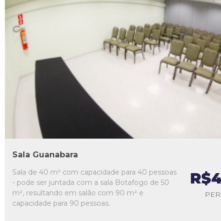
L1
L2
L3
L4
L5
Sala Guanabara
Sala de 40 m² com capacidade para 40 pessoas
R$4
- pode ser juntada com a sala Botafogo de 50
m², resultando em salão com 90 m² e
PER
capacidade para 90 pessoas.