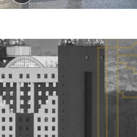
no
s
 de