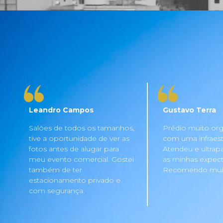
Leandro Campos
Gustavo Terra
Salões de todos os tamanhos,
Prédio muito org
tive a oportunidade de ver as
com uma infraestru
fotos antes de alugar para
Atendeu e ultrap
meu evento comercial. Gostei
as minhas expecta
também de ter
Recomendo mui
estacionamento privado e
com segurança.