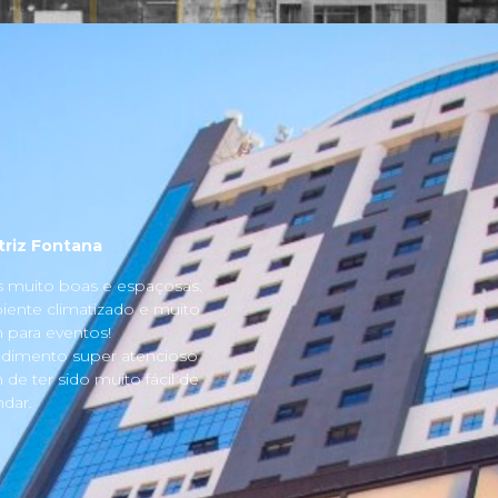
triz Fontana
s muito boas e espaçosas.
ente climatizado e muito
para eventos!
dimento super atencioso
 de ter sido muito fácil de
dar.