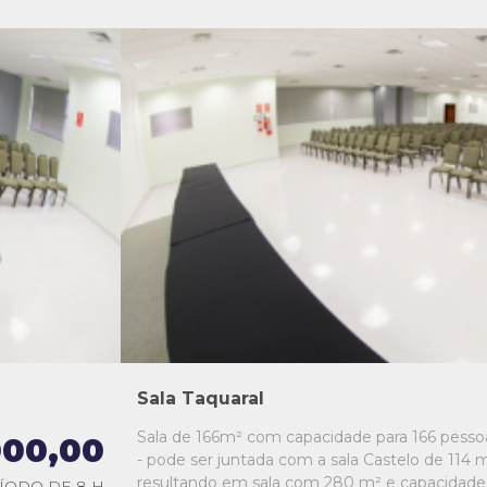
L1
L2
L3
L4
L5
Sala Taquaral
Sala de 166m² com capacidade para 166 pesso
000,00
- pode ser juntada com a sala Castelo de 114 m
resultando em sala com 280 m² e capacidade
ÍODO DE 8 H