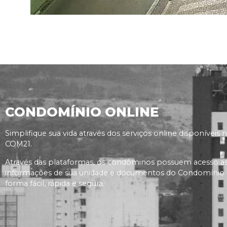
CONDOMÍNIO ONLINE
Simplifique sua vida através dos serviços online disponíveis 
COM21.
Através das plataformas, os condôminos possuem acesso a
informações de sua unidade e documentos do Condomínio
forma fácil, rápida e segura.