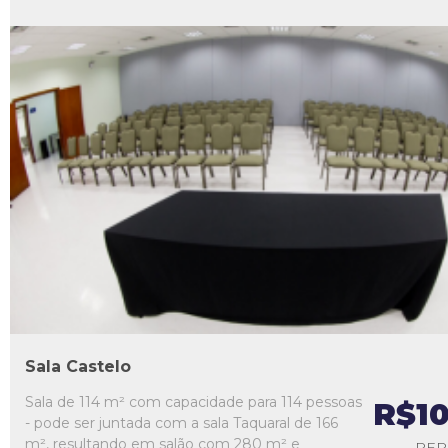
L1
L2
L3
L4
L5
Sala Castelo
Sala de 114 m² com capacidade para 114 pessoas
R$1
- pode ser juntada com a sala Taquaral de 166
m², resultando em salão com 280 m² e
PER