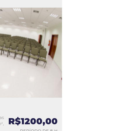
as
R$1200,00
²,
PERÍODO DE 8 H