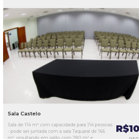
L1
L2
L3
L4
L5
Sala Castelo
Sala de 114 m² com capacidade para 114 pessoas
R$1
- pode ser juntada com a sala Taquaral de 166
m², resultando em salão com 280 m² e
PER