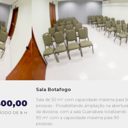
L1
L2
L3
L4
L5
Sala Botafogo
Sala de 50 m² com capacidade máxima para 5
00,00
pessoas - Possibilitando ampliação na abertur
da divisória, com a sala Guanabara totalizando
ÍODO DE 8 H
90 m² com a capacidade máxima para 90
pessoas.