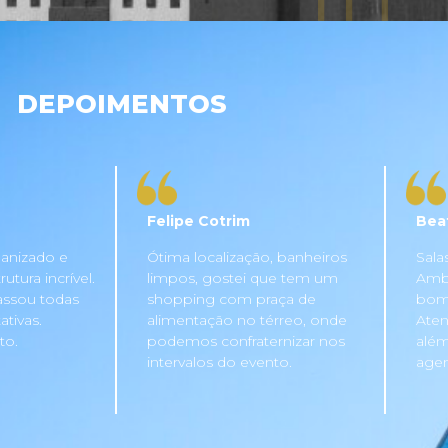
DEPOIMENTOS
Felipe Cotrim
Bea
anizado e
Ótima localização, banheiros
Sala
tura incrível.
limpos, gostei que tem um
Ambi
assou todas
shopping com praça de
bom 
tivas.
alimentação no térreo, onde
Aten
to.
podemos confraternizar nos
além
intervalos do evento.
agen