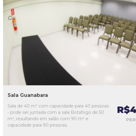
L1
L2
L3
L4
L5
Sala Guanabara
Sala de 40 m² com capacidade para 40 pessoas
R$4
- pode ser juntada com a sala Botafogo de 50
m², resultando em salão com 90 m² e
PER
capacidade para 90 pessoas.