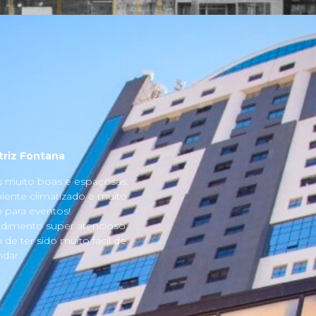
triz Fontana
s muito boas e espaçosas.
ente climatizado e muito
para eventos!
dimento super atencioso
 de ter sido muito fácil de
dar.