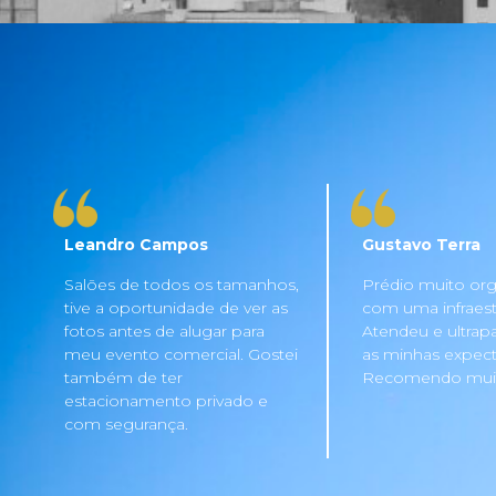
Leandro Campos
Gustavo Terra
Salões de todos os tamanhos,
Prédio muito org
tive a oportunidade de ver as
com uma infraestru
fotos antes de alugar para
Atendeu e ultrap
meu evento comercial. Gostei
as minhas expecta
também de ter
Recomendo mui
estacionamento privado e
com segurança.