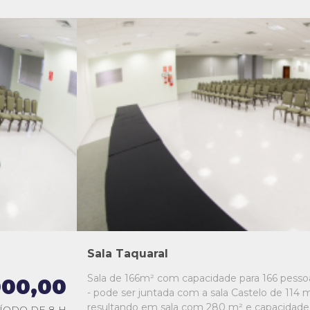
L1
L2
L3
L4
L5
Sala Taquaral
Sala de 166m² com capacidade para 166 pesso
000,00
- pode ser juntada com a sala Castelo de 114 m
resultando em sala com 280 m² e capacidade
ÍODO DE 8 H