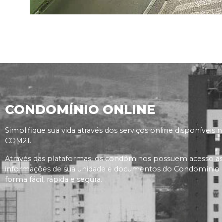
CONDOMÍNIO ONLINE
Simplifique sua vida através dos serviços online disponíveis 
COM21.
Através das plataformas, os condôminos possuem acesso a
informações de sua unidade e documentos do Condomínio
forma fácil, rápida e segura.