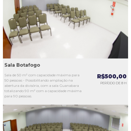
L1
L2
L3
L4
L5
Sala Botafogo
Sala de 50 m² com capacidade máxima para
R$500,00
50 pessoas - Possibilitando ampliação na
PERÍODO DE 8 H
abertura da divisória, com a sala Guanabara
totalizando 90 m² com a capacidade máxima
para 90 pessoas.
L1
L2