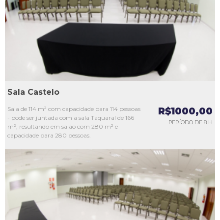
L3
L4
L5
Sala Castelo
Sala de 114 m² com capacidade para 114 pessoas
R$1000,00
- pode ser juntada com a sala Taquaral de 166
PERÍODO DE 8 H
m², resultando em salão com 280 m² e
capacidade para 280 pessoas.
L1
L2
L3
L4
L5