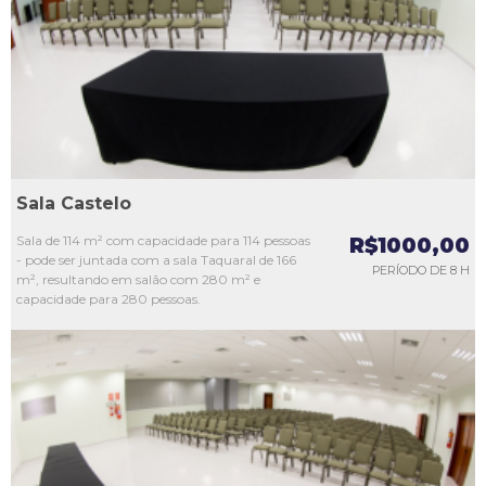
L3
L4
L5
Sala Castelo
Sala de 114 m² com capacidade para 114 pessoas
R$1000,00
- pode ser juntada com a sala Taquaral de 166
PERÍODO DE 8 H
m², resultando em salão com 280 m² e
capacidade para 280 pessoas.
L1
L2
L3
L4
L5