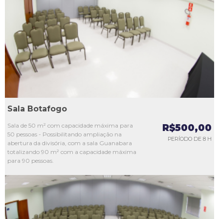
L1
L2
L3
L4
L5
Sala Botafogo
Sala de 50 m² com capacidade máxima para
R$500,00
50 pessoas - Possibilitando ampliação na
PERÍODO DE 8 H
abertura da divisória, com a sala Guanabara
totalizando 90 m² com a capacidade máxima
para 90 pessoas.
L1
L2