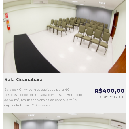
L1
L2
L3
L4
L5
Sala Guanabara
Sala de 40 m² com capacidade para 40
R$400,00
pessoas - pode ser juntada com a sala Botafogo
PERÍODO DE 8 H
de 50 m², resultando em salão com 90 m² e
capacidade para 90 pessoas.