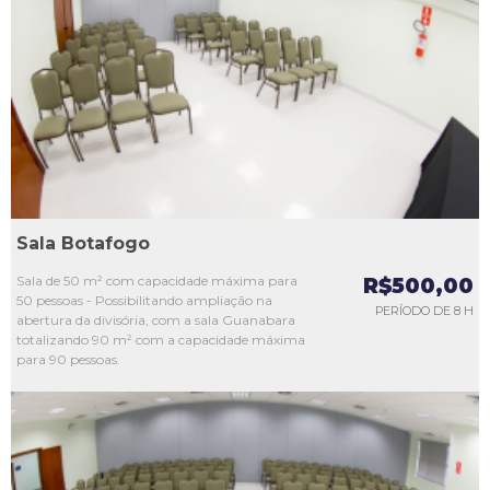
L1
L2
L3
L4
L5
Sala Botafogo
Sala de 50 m² com capacidade máxima para
R$500,00
50 pessoas - Possibilitando ampliação na
PERÍODO DE 8 H
abertura da divisória, com a sala Guanabara
totalizando 90 m² com a capacidade máxima
para 90 pessoas.
L1
L2