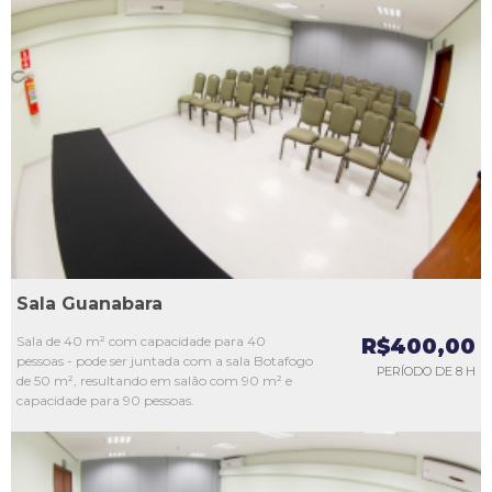
L1
L2
L3
L4
L5
Sala Guanabara
Sala de 40 m² com capacidade para 40
R$400,00
pessoas - pode ser juntada com a sala Botafogo
PERÍODO DE 8 H
de 50 m², resultando em salão com 90 m² e
capacidade para 90 pessoas.