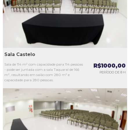
L3
L4
L5
Sala Castelo
Sala de 114 m² com capacidade para 114 pessoas
R$1000,00
- pode ser juntada com a sala Taquaral de 166
PERÍODO DE 8 H
m², resultando em salão com 280 m² e
capacidade para 280 pessoas.
L1
L2
L3
L4
L5