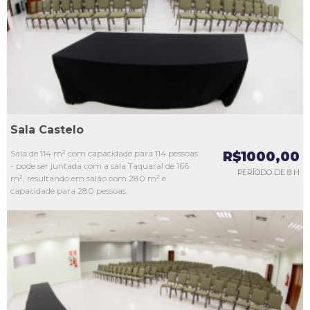
L3
L4
L5
Sala Castelo
Sala de 114 m² com capacidade para 114 pessoas
R$1000,00
- pode ser juntada com a sala Taquaral de 166
PERÍODO DE 8 H
m², resultando em salão com 280 m² e
capacidade para 280 pessoas.
L1
L2
L3
L4
L5