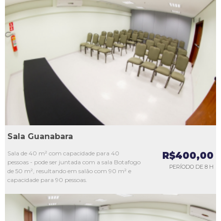
L1
L2
L3
L4
L5
Sala Guanabara
Sala de 40 m² com capacidade para 40
R$400,00
pessoas - pode ser juntada com a sala Botafogo
PERÍODO DE 8 H
de 50 m², resultando em salão com 90 m² e
capacidade para 90 pessoas.