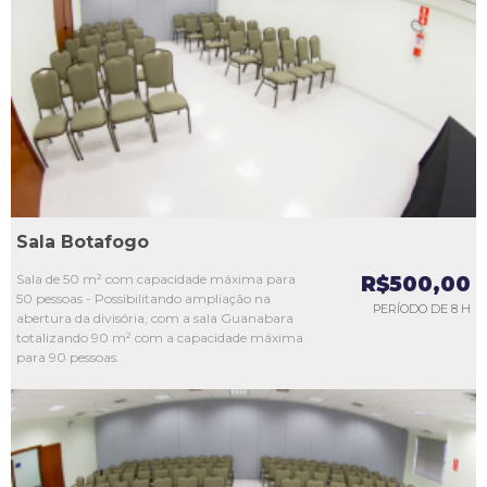
L1
L2
L3
L4
L5
Sala Botafogo
Sala de 50 m² com capacidade máxima para
R$500,00
50 pessoas - Possibilitando ampliação na
PERÍODO DE 8 H
abertura da divisória, com a sala Guanabara
totalizando 90 m² com a capacidade máxima
para 90 pessoas.
L1
L2