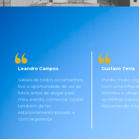
Leandro Campos
Gustavo Terra
Salões de todos os tamanhos,
Prédio muito org
tive a oportunidade de ver as
com uma infraestru
fotos antes de alugar para
Atendeu e ultrap
meu evento comercial. Gostei
as minhas expecta
também de ter
Recomendo mui
estacionamento privado e
com segurança.