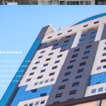
triz Fontana
s muito boas e espaçosas.
ente climatizado e muito
para eventos!
dimento super atencioso
 de ter sido muito fácil de
dar.