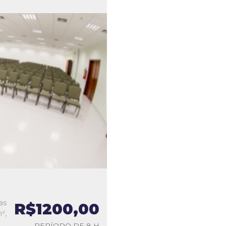
as
R$1200,00
²,
PERÍODO DE 8 H