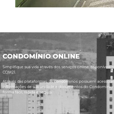
CONDOMÍNIO ONLINE
Simplifique sua vida através dos serviços online disponíveis 
COM21.
Através das plataformas, os condôminos possuem acesso a
informações de sua unidade e documentos do Condomínio
forma fácil, rápida e segura.