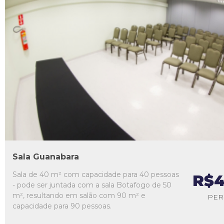
L1
L2
L3
L4
L5
Sala Guanabara
Sala de 40 m² com capacidade para 40 pessoas
R$4
- pode ser juntada com a sala Botafogo de 50
m², resultando em salão com 90 m² e
PER
capacidade para 90 pessoas.