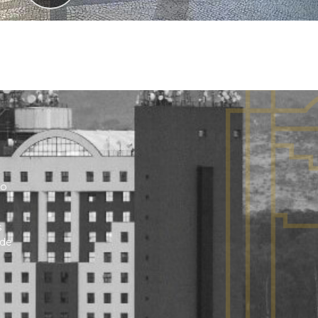
no
s
 de