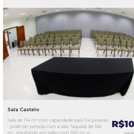
L1
L2
L3
L4
L5
Sala Castelo
Sala de 114 m² com capacidade para 114 pessoas
R$1
- pode ser juntada com a sala Taquaral de 166
m², resultando em salão com 280 m² e
PER