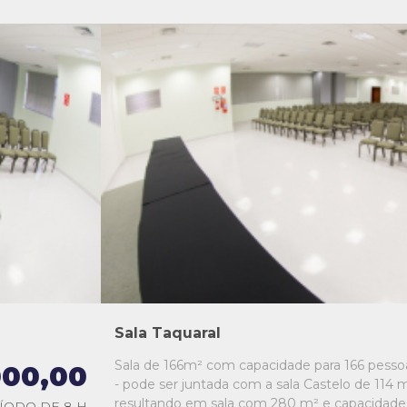
L1
L2
L3
L4
L5
Sala Taquaral
Sala de 166m² com capacidade para 166 pesso
000,00
- pode ser juntada com a sala Castelo de 114 m
resultando em sala com 280 m² e capacidade
ÍODO DE 8 H