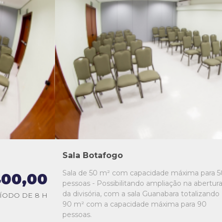
L1
L2
L3
L4
L5
Sala Botafogo
Sala de 50 m² com capacidade máxima para 5
00,00
pessoas - Possibilitando ampliação na abertur
da divisória, com a sala Guanabara totalizando
ÍODO DE 8 H
90 m² com a capacidade máxima para 90
pessoas.