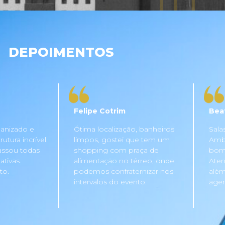
DEPOIMENTOS
Felipe Cotrim
Bea
anizado e
Ótima localização, banheiros
Sala
tura incrível.
limpos, gostei que tem um
Ambi
assou todas
shopping com praça de
bom 
tivas.
alimentação no térreo, onde
Aten
to.
podemos confraternizar nos
além
intervalos do evento.
agen