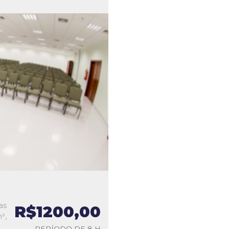
as
R$1200,00
²,
PERÍODO DE 8 H