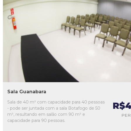
L1
L2
L3
L4
L5
Sala Guanabara
Sala de 40 m² com capacidade para 40 pessoas
R$4
- pode ser juntada com a sala Botafogo de 50
m², resultando em salão com 90 m² e
PER
capacidade para 90 pessoas.