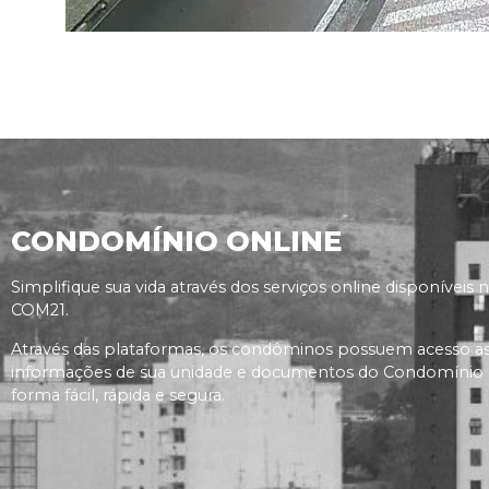
CONDOMÍNIO ONLINE
Simplifique sua vida através dos serviços online disponíveis 
COM21.
Através das plataformas, os condôminos possuem acesso a
informações de sua unidade e documentos do Condomínio
forma fácil, rápida e segura.