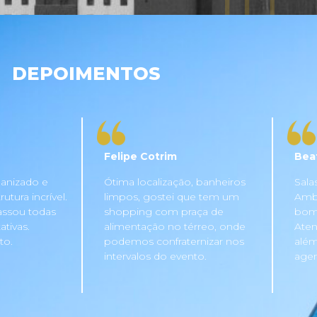
DEPOIMENTOS
Felipe Cotrim
Bea
anizado e
Ótima localização, banheiros
Sala
tura incrível.
limpos, gostei que tem um
Ambi
assou todas
shopping com praça de
bom 
tivas.
alimentação no térreo, onde
Aten
to.
podemos confraternizar nos
além
intervalos do evento.
agen