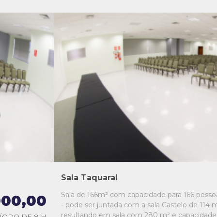
L1
L2
L3
L4
L5
Sala Taquaral
Sala de 166m² com capacidade para 166 pesso
000,00
- pode ser juntada com a sala Castelo de 114 m
resultando em sala com 280 m² e capacidade
ÍODO DE 8 H