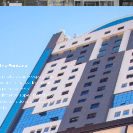
triz Fontana
s muito boas e espaçosas.
ente climatizado e muito
para eventos!
dimento super atencioso
 de ter sido muito fácil de
dar.