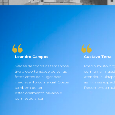
Leandro Campos
Gustavo Terra
Salões de todos os tamanhos,
Prédio muito org
tive a oportunidade de ver as
com uma infraestru
fotos antes de alugar para
Atendeu e ultrap
meu evento comercial. Gostei
as minhas expecta
também de ter
Recomendo mui
estacionamento privado e
com segurança.