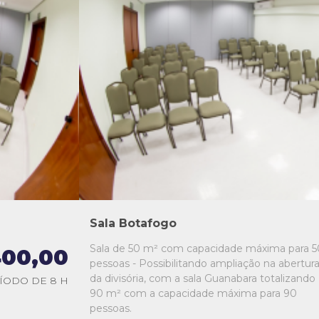
L1
L2
L3
L4
L5
Sala Botafogo
Sala de 50 m² com capacidade máxima para 5
00,00
pessoas - Possibilitando ampliação na abertur
da divisória, com a sala Guanabara totalizando
ÍODO DE 8 H
90 m² com a capacidade máxima para 90
pessoas.