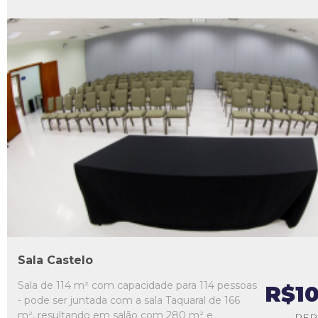
L1
L2
L3
L4
L5
Sala Castelo
Sala de 114 m² com capacidade para 114 pessoas
R$1
- pode ser juntada com a sala Taquaral de 166
m², resultando em salão com 280 m² e
PER