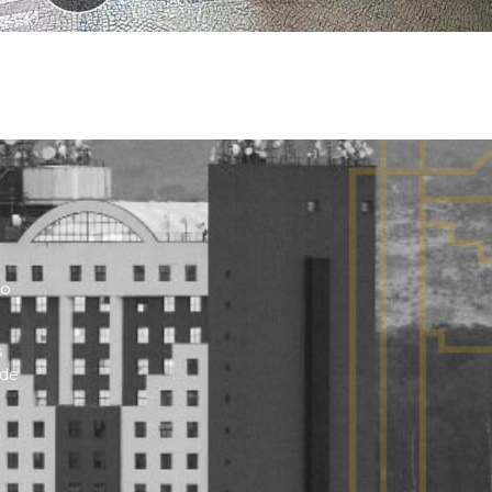
no
s
 de