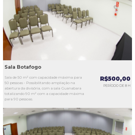
L1
L2
L3
L4
L5
Sala Botafogo
Sala de 50 m² com capacidade máxima para
R$500,00
50 pessoas - Possibilitando ampliação na
PERÍODO DE 8 H
abertura da divisória, com a sala Guanabara
totalizando 90 m² com a capacidade máxima
para 90 pessoas.
L1
L2