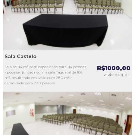
L3
L4
L5
Sala Castelo
Sala de 114 m² com capacidade para 114 pessoas
R$1000,00
- pode ser juntada com a sala Taquaral de 166
PERÍODO DE 8 H
m², resultando em salão com 280 m² e
capacidade para 280 pessoas.
L1
L2
L3
L4
L5