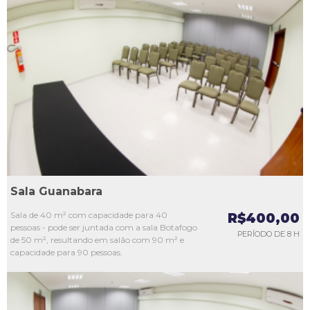
L1
L2
L3
L4
L5
Sala Guanabara
Sala de 40 m² com capacidade para 40
R$400,00
pessoas - pode ser juntada com a sala Botafogo
PERÍODO DE 8 H
de 50 m², resultando em salão com 90 m² e
capacidade para 90 pessoas.