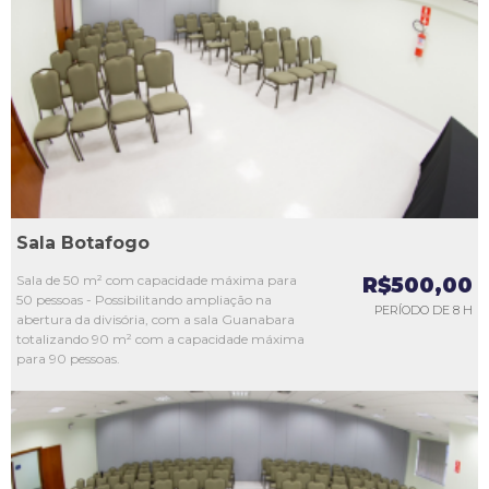
L1
L2
L3
L4
L5
Sala Botafogo
Sala de 50 m² com capacidade máxima para
R$500,00
50 pessoas - Possibilitando ampliação na
PERÍODO DE 8 H
abertura da divisória, com a sala Guanabara
totalizando 90 m² com a capacidade máxima
para 90 pessoas.
L1
L2