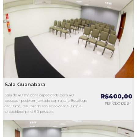
L1
L2
L3
L4
L5
Sala Guanabara
Sala de 40 m² com capacidade para 40
R$400,00
pessoas - pode ser juntada com a sala Botafogo
PERÍODO DE 8 H
de 50 m², resultando em salão com 90 m² e
capacidade para 90 pessoas.