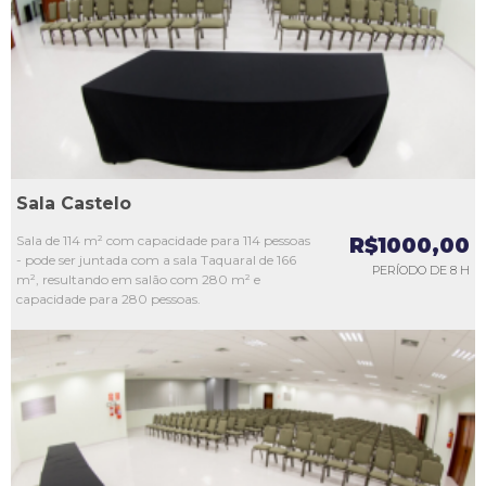
L3
L4
L5
Sala Castelo
Sala de 114 m² com capacidade para 114 pessoas
R$1000,00
- pode ser juntada com a sala Taquaral de 166
PERÍODO DE 8 H
m², resultando em salão com 280 m² e
capacidade para 280 pessoas.
L1
L2
L3
L4
L5