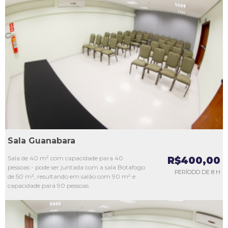
L1
L2
L3
L4
L5
Sala Guanabara
Sala de 40 m² com capacidade para 40
R$400,00
pessoas - pode ser juntada com a sala Botafogo
PERÍODO DE 8 H
de 50 m², resultando em salão com 90 m² e
capacidade para 90 pessoas.