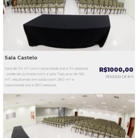
L3
L4
L5
Sala Castelo
Sala de 114 m² com capacidade para 114 pessoas
R$1000,00
- pode ser juntada com a sala Taquaral de 166
PERÍODO DE 8 H
m², resultando em salão com 280 m² e
capacidade para 280 pessoas.
L1
L2
L3
L4
L5