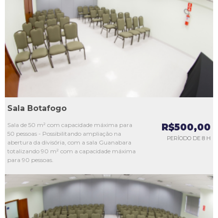
L1
L2
L3
L4
L5
Sala Botafogo
Sala de 50 m² com capacidade máxima para
R$500,00
50 pessoas - Possibilitando ampliação na
PERÍODO DE 8 H
abertura da divisória, com a sala Guanabara
totalizando 90 m² com a capacidade máxima
para 90 pessoas.
L1
L2