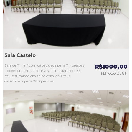
L3
L4
L5
Sala Castelo
Sala de 114 m² com capacidade para 114 pessoas
R$1000,00
- pode ser juntada com a sala Taquaral de 166
PERÍODO DE 8 H
m², resultando em salão com 280 m² e
capacidade para 280 pessoas.
L1
L2
L3
L4
L5