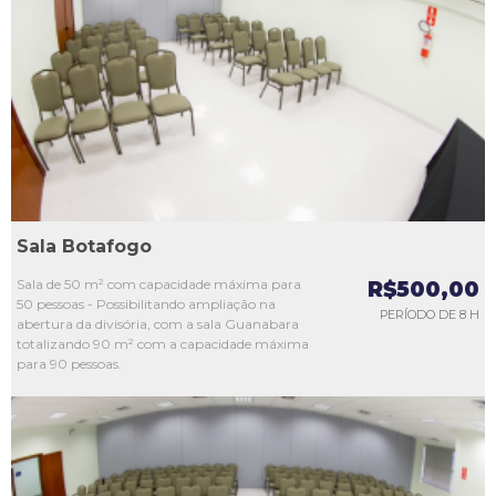
L1
L2
L3
L4
L5
Sala Botafogo
Sala de 50 m² com capacidade máxima para
R$500,00
50 pessoas - Possibilitando ampliação na
PERÍODO DE 8 H
abertura da divisória, com a sala Guanabara
totalizando 90 m² com a capacidade máxima
para 90 pessoas.
L1
L2