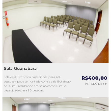
L1
L2
L3
L4
L5
Sala Guanabara
Sala de 40 m² com capacidade para 40
R$400,00
pessoas - pode ser juntada com a sala Botafogo
PERÍODO DE 8 H
de 50 m², resultando em salão com 90 m² e
capacidade para 90 pessoas.