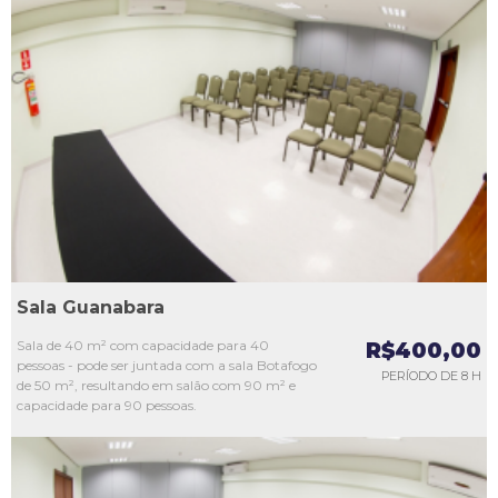
L1
L2
L3
L4
L5
Sala Guanabara
Sala de 40 m² com capacidade para 40
R$400,00
pessoas - pode ser juntada com a sala Botafogo
PERÍODO DE 8 H
de 50 m², resultando em salão com 90 m² e
capacidade para 90 pessoas.