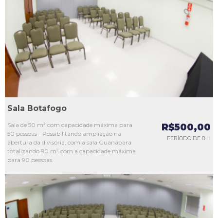
L1
L2
L3
L4
L5
Sala Botafogo
Sala de 50 m² com capacidade máxima para
R$500,00
50 pessoas - Possibilitando ampliação na
PERÍODO DE 8 H
abertura da divisória, com a sala Guanabara
totalizando 90 m² com a capacidade máxima
para 90 pessoas.
L1
L2