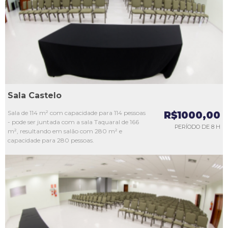
L3
L4
L5
Sala Castelo
Sala de 114 m² com capacidade para 114 pessoas
R$1000,00
- pode ser juntada com a sala Taquaral de 166
PERÍODO DE 8 H
m², resultando em salão com 280 m² e
capacidade para 280 pessoas.
L1
L2
L3
L4
L5