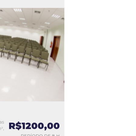
as
R$1200,00
²,
PERÍODO DE 8 H