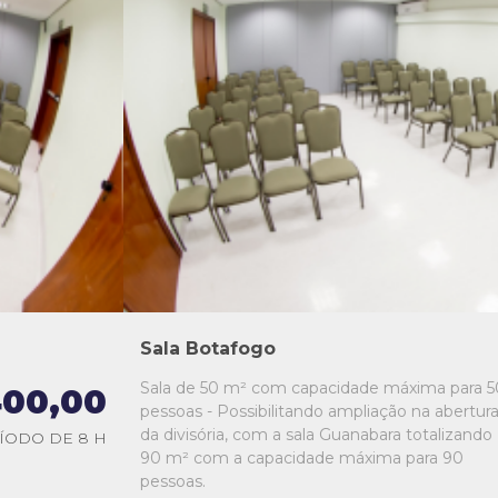
L1
L2
L3
L4
L5
Sala Botafogo
Sala de 50 m² com capacidade máxima para 5
00,00
pessoas - Possibilitando ampliação na abertur
da divisória, com a sala Guanabara totalizando
ÍODO DE 8 H
90 m² com a capacidade máxima para 90
pessoas.