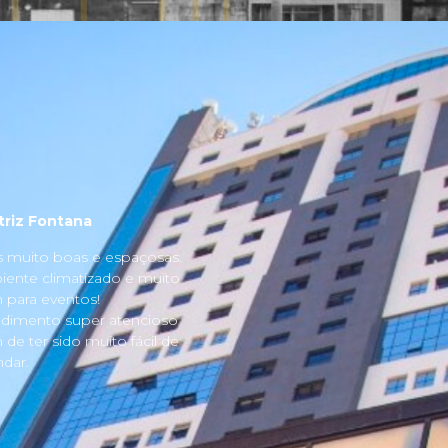
triz Fontana
s muito boas e espaçosas.
ente climatizado e muito
para eventos!
dimento super atencioso
 de ter sido muito fácil de
dar.