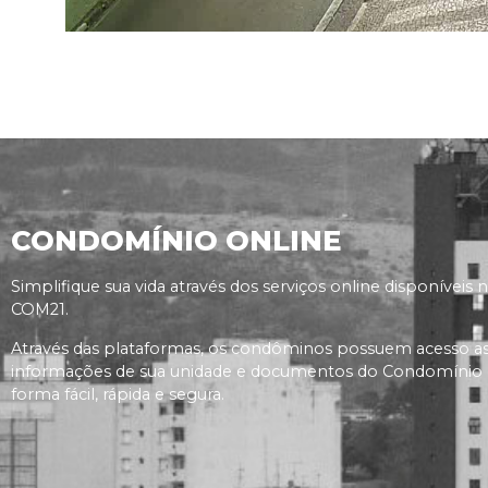
CONDOMÍNIO ONLINE
Simplifique sua vida através dos serviços online disponíveis 
COM21.
Através das plataformas, os condôminos possuem acesso a
informações de sua unidade e documentos do Condomínio
forma fácil, rápida e segura.