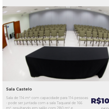
L1
L2
L3
L4
L5
Sala Castelo
Sala de 114 m² com capacidade para 114 pessoas
R$1
- pode ser juntada com a sala Taquaral de 166
m², resultando em salão com 280 m² e
PER