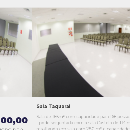
L1
L2
L3
L4
L5
Sala Taquaral
Sala de 166m² com capacidade para 166 pesso
000,00
- pode ser juntada com a sala Castelo de 114 m
resultando em sala com 280 m² e capacidade
ÍODO DE 8 H