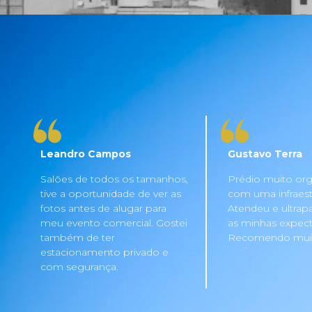
Leandro Campos
Gustavo Terra
Salões de todos os tamanhos,
Prédio muito org
tive a oportunidade de ver as
com uma infraestru
fotos antes de alugar para
Atendeu e ultrap
meu evento comercial. Gostei
as minhas expecta
também de ter
Recomendo mui
estacionamento privado e
com segurança.