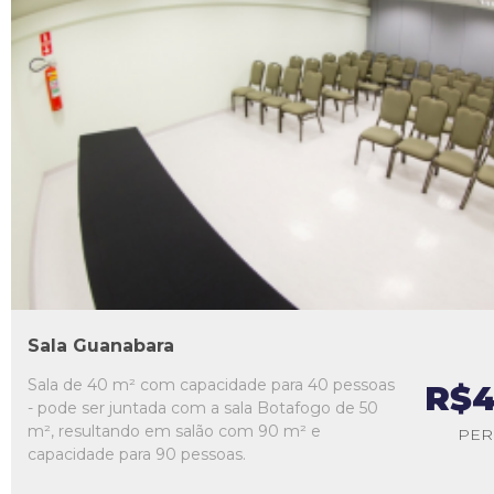
L1
L2
L3
L4
L5
Sala Guanabara
Sala de 40 m² com capacidade para 40 pessoas
R$4
- pode ser juntada com a sala Botafogo de 50
m², resultando em salão com 90 m² e
PER
capacidade para 90 pessoas.