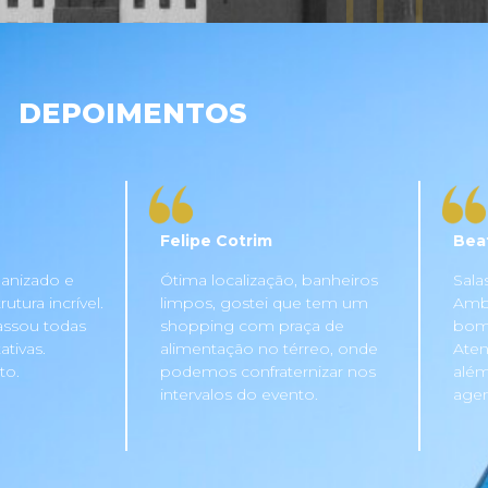
DEPOIMENTOS
Felipe Cotrim
Bea
anizado e
Ótima localização, banheiros
Sala
tura incrível.
limpos, gostei que tem um
Ambi
assou todas
shopping com praça de
bom 
tivas.
alimentação no térreo, onde
Aten
to.
podemos confraternizar nos
além
intervalos do evento.
agen