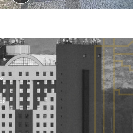
no
s
 de