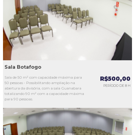
L1
L2
L3
L4
L5
Sala Botafogo
Sala de 50 m² com capacidade máxima para
R$500,00
50 pessoas - Possibilitando ampliação na
PERÍODO DE 8 H
abertura da divisória, com a sala Guanabara
totalizando 90 m² com a capacidade máxima
para 90 pessoas.
L1
L2