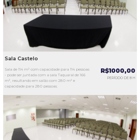
L3
L4
L5
Sala Castelo
Sala de 114 m² com capacidade para 114 pessoas
R$1000,00
- pode ser juntada com a sala Taquaral de 166
PERÍODO DE 8 H
m², resultando em salão com 280 m² e
capacidade para 280 pessoas.
L1
L2
L3
L4
L5