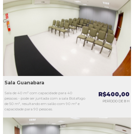
L1
L2
L3
L4
L5
Sala Guanabara
Sala de 40 m² com capacidade para 40
R$400,00
pessoas - pode ser juntada com a sala Botafogo
PERÍODO DE 8 H
de 50 m², resultando em salão com 90 m² e
capacidade para 90 pessoas.