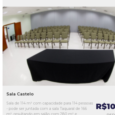
L1
L2
L3
L4
L5
Sala Castelo
Sala de 114 m² com capacidade para 114 pessoas
R$1
- pode ser juntada com a sala Taquaral de 166
m², resultando em salão com 280 m² e
PER