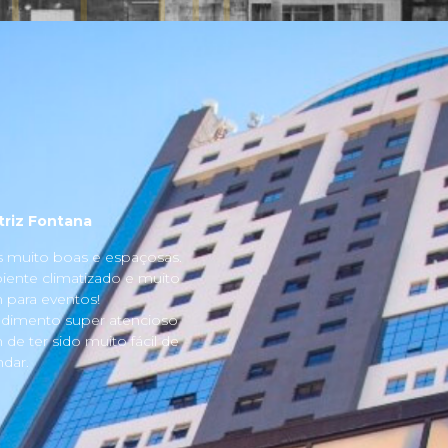
triz Fontana
s muito boas e espaçosas.
ente climatizado e muito
para eventos!
dimento super atencioso
 de ter sido muito fácil de
dar.