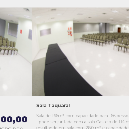
L1
L2
L3
L4
L5
Sala Taquaral
Sala de 166m² com capacidade para 166 pesso
000,00
- pode ser juntada com a sala Castelo de 114 m
resultando em sala com 280 m² e capacidade
ÍODO DE 8 H