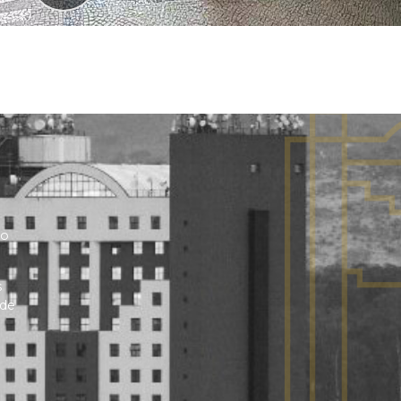
no
s
 de