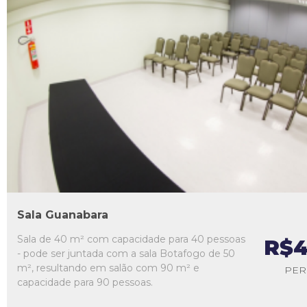
L1
L2
L3
L4
L5
Sala Guanabara
Sala de 40 m² com capacidade para 40 pessoas
R$4
- pode ser juntada com a sala Botafogo de 50
m², resultando em salão com 90 m² e
PER
capacidade para 90 pessoas.