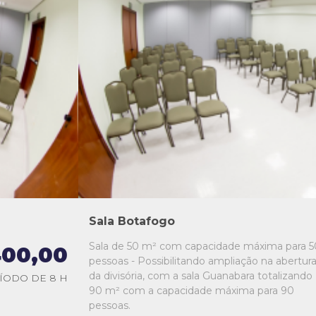
L1
L2
L3
L4
L5
Sala Botafogo
Sala de 50 m² com capacidade máxima para 5
00,00
pessoas - Possibilitando ampliação na abertur
da divisória, com a sala Guanabara totalizando
ÍODO DE 8 H
90 m² com a capacidade máxima para 90
pessoas.