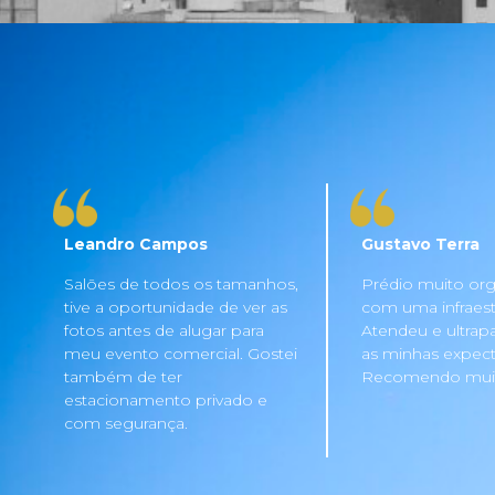
Leandro Campos
Gustavo Terra
Salões de todos os tamanhos,
Prédio muito org
tive a oportunidade de ver as
com uma infraestru
fotos antes de alugar para
Atendeu e ultrap
meu evento comercial. Gostei
as minhas expecta
também de ter
Recomendo mui
estacionamento privado e
com segurança.