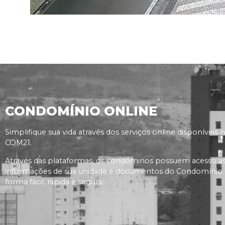
CONDOMÍNIO ONLINE
Simplifique sua vida através dos serviços online disponíveis 
COM21.
Através das plataformas, os condôminos possuem acesso a
informações de sua unidade e documentos do Condomínio
forma fácil, rápida e segura.