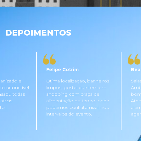
DEPOIMENTOS
Felipe Cotrim
Bea
anizado e
Ótima localização, banheiros
Sala
tura incrível.
limpos, gostei que tem um
Ambi
assou todas
shopping com praça de
bom 
tivas.
alimentação no térreo, onde
Aten
to.
podemos confraternizar nos
além
intervalos do evento.
agen