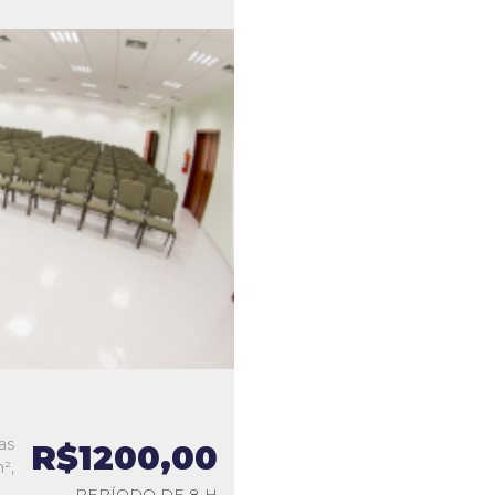
as
R$1200,00
²,
PERÍODO DE 8 H