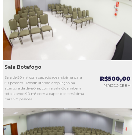
L1
L2
L3
L4
L5
Sala Botafogo
Sala de 50 m² com capacidade máxima para
R$500,00
50 pessoas - Possibilitando ampliação na
PERÍODO DE 8 H
abertura da divisória, com a sala Guanabara
totalizando 90 m² com a capacidade máxima
para 90 pessoas.
L1
L2