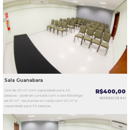
L1
L2
L3
L4
L5
Sala Guanabara
Sala de 40 m² com capacidade para 40
R$400,00
pessoas - pode ser juntada com a sala Botafogo
PERÍODO DE 8 H
de 50 m², resultando em salão com 90 m² e
capacidade para 90 pessoas.