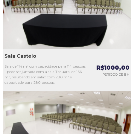
L3
L4
L5
Sala Castelo
Sala de 114 m² com capacidade para 114 pessoas
R$1000,00
- pode ser juntada com a sala Taquaral de 166
PERÍODO DE 8 H
m², resultando em salão com 280 m² e
capacidade para 280 pessoas.
L1
L2
L3
L4
L5