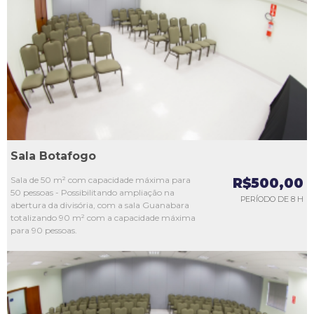
L1
L2
L3
L4
L5
Sala Botafogo
Sala de 50 m² com capacidade máxima para
R$500,00
50 pessoas - Possibilitando ampliação na
PERÍODO DE 8 H
abertura da divisória, com a sala Guanabara
totalizando 90 m² com a capacidade máxima
para 90 pessoas.
L1
L2