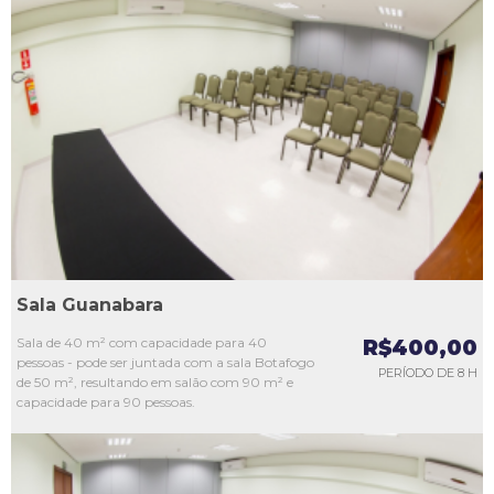
L1
L2
L3
L4
L5
Sala Guanabara
Sala de 40 m² com capacidade para 40
R$400,00
pessoas - pode ser juntada com a sala Botafogo
PERÍODO DE 8 H
de 50 m², resultando em salão com 90 m² e
capacidade para 90 pessoas.