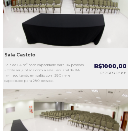
L3
L4
L5
Sala Castelo
Sala de 114 m² com capacidade para 114 pessoas
R$1000,00
- pode ser juntada com a sala Taquaral de 166
PERÍODO DE 8 H
m², resultando em salão com 280 m² e
capacidade para 280 pessoas.
L1
L2
L3
L4
L5