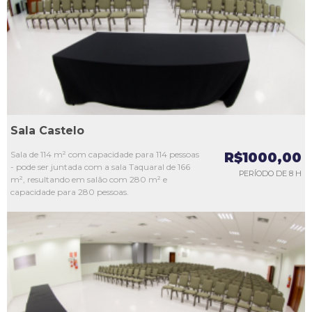
L3
L4
L5
Sala Castelo
Sala de 114 m² com capacidade para 114 pessoas
R$1000,00
- pode ser juntada com a sala Taquaral de 166
PERÍODO DE 8 H
m², resultando em salão com 280 m² e
capacidade para 280 pessoas.
L1
L2
L3
L4
L5