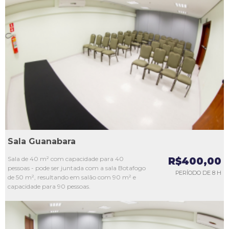
L1
L2
L3
L4
L5
Sala Guanabara
Sala de 40 m² com capacidade para 40
R$400,00
pessoas - pode ser juntada com a sala Botafogo
PERÍODO DE 8 H
de 50 m², resultando em salão com 90 m² e
capacidade para 90 pessoas.