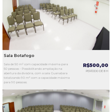
L1
L2
L3
L4
L5
Sala Botafogo
Sala de 50 m² com capacidade máxima para
R$500,00
50 pessoas - Possibilitando ampliação na
PERÍODO DE 8 H
abertura da divisória, com a sala Guanabara
totalizando 90 m² com a capacidade máxima
para 90 pessoas.
L1
L2