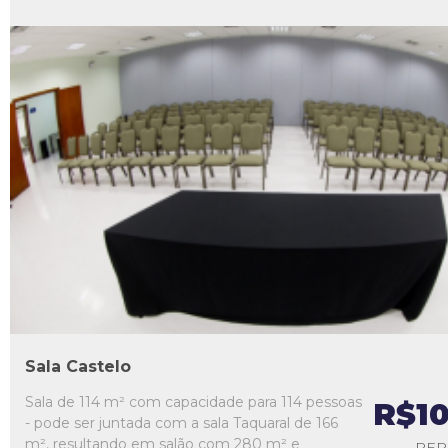
L1
L2
L3
L4
L5
Sala Castelo
Sala de 114 m² com capacidade para 114 pessoas
R$1
- pode ser juntada com a sala Taquaral de 166
m², resultando em salão com 280 m² e
PER