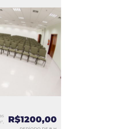
as
R$1200,00
²,
PERÍODO DE 8 H