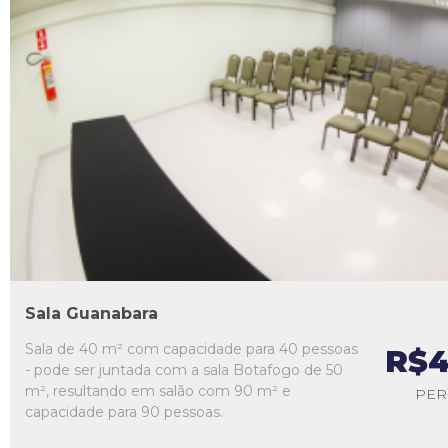
L1
L2
L3
L4
L5
Sala Guanabara
Sala de 40 m² com capacidade para 40 pessoas
R$4
- pode ser juntada com a sala Botafogo de 50
m², resultando em salão com 90 m² e
PER
capacidade para 90 pessoas.