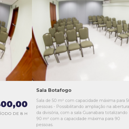
L1
L2
L3
L4
L5
Sala Botafogo
Sala de 50 m² com capacidade máxima para 5
00,00
pessoas - Possibilitando ampliação na abertur
da divisória, com a sala Guanabara totalizando
ÍODO DE 8 H
90 m² com a capacidade máxima para 90
pessoas.