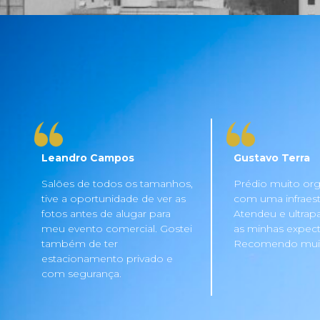
Leandro Campos
Gustavo Terra
Salões de todos os tamanhos,
Prédio muito org
tive a oportunidade de ver as
com uma infraestru
fotos antes de alugar para
Atendeu e ultrap
meu evento comercial. Gostei
as minhas expecta
também de ter
Recomendo mui
estacionamento privado e
com segurança.