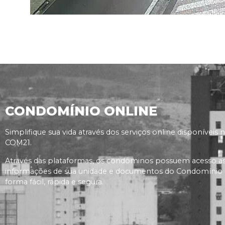
CONDOMÍNIO ONLINE
Simplifique sua vida através dos serviços online disponíveis 
COM21.
Através das plataformas, os condôminos possuem acesso a
informações de sua unidade e documentos do Condomínio
forma fácil, rápida e segura.