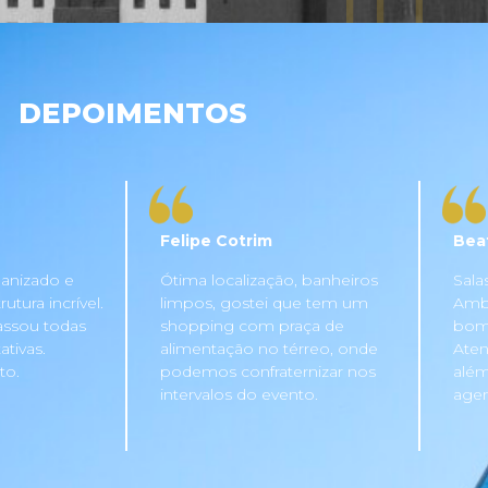
DEPOIMENTOS
Felipe Cotrim
Bea
anizado e
Ótima localização, banheiros
Sala
tura incrível.
limpos, gostei que tem um
Ambi
assou todas
shopping com praça de
bom 
tivas.
alimentação no térreo, onde
Aten
to.
podemos confraternizar nos
além
intervalos do evento.
agen