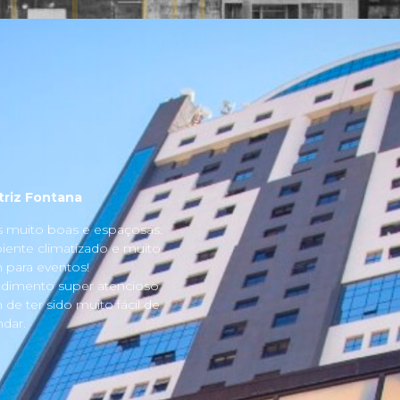
triz Fontana
s muito boas e espaçosas.
ente climatizado e muito
para eventos!
dimento super atencioso
 de ter sido muito fácil de
dar.