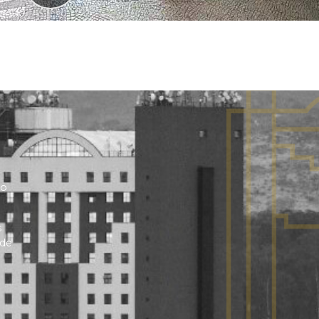
no
s
 de