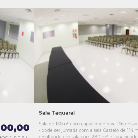
L1
L2
L3
L4
L5
Sala Taquaral
Sala de 166m² com capacidade para 166 pesso
000,00
- pode ser juntada com a sala Castelo de 114 m
resultando em sala com 280 m² e capacidade
ÍODO DE 8 H