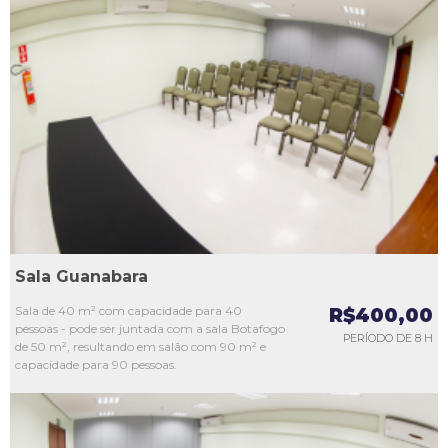
L1
L2
L3
L4
L5
Sala Guanabara
Sala de 40 m² com capacidade para 40
R$400,00
pessoas - pode ser juntada com a sala Botafogo
PERÍODO DE 8 H
de 50 m², resultando em salão com 90 m² e
capacidade para 90 pessoas.