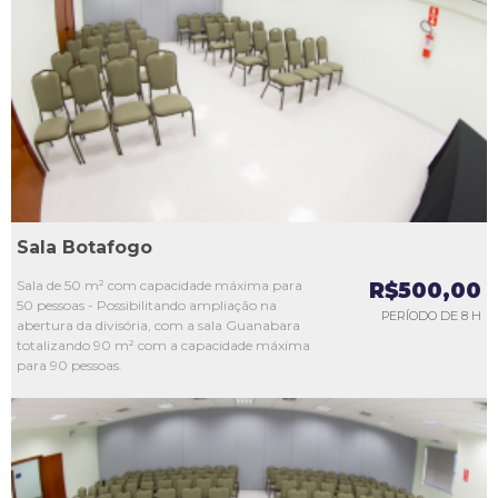
L1
L2
L3
L4
L5
Sala Botafogo
Sala de 50 m² com capacidade máxima para
R$500,00
50 pessoas - Possibilitando ampliação na
PERÍODO DE 8 H
abertura da divisória, com a sala Guanabara
totalizando 90 m² com a capacidade máxima
para 90 pessoas.
L1
L2