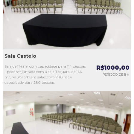
L3
L4
L5
Sala Castelo
Sala de 114 m² com capacidade para 114 pessoas
R$1000,00
- pode ser juntada com a sala Taquaral de 166
PERÍODO DE 8 H
m², resultando em salão com 280 m² e
capacidade para 280 pessoas.
L1
L2
L3
L4
L5