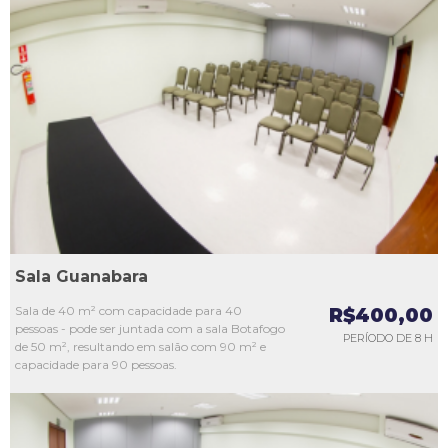
L1
L2
L3
L4
L5
Sala Guanabara
Sala de 40 m² com capacidade para 40
R$400,00
pessoas - pode ser juntada com a sala Botafogo
PERÍODO DE 8 H
de 50 m², resultando em salão com 90 m² e
capacidade para 90 pessoas.