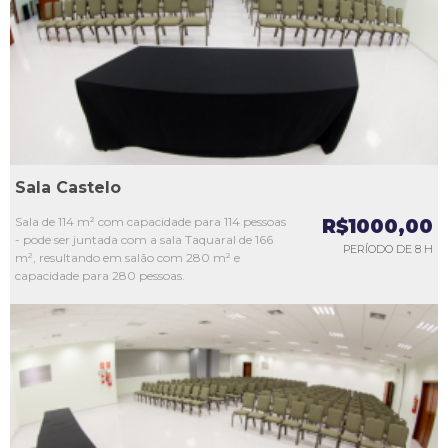
L3
L4
L5
Sala Castelo
Sala de 114 m² com capacidade para 114 pessoas
R$1000,00
- pode ser juntada com a sala Taquaral de 166
PERÍODO DE 8 H
m², resultando em salão com 280 m² e
capacidade para 280 pessoas.
L1
L2
L3
L4
L5