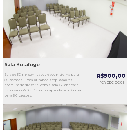
L1
L2
L3
L4
L5
Sala Botafogo
Sala de 50 m² com capacidade máxima para
R$500,00
50 pessoas - Possibilitando ampliação na
PERÍODO DE 8 H
abertura da divisória, com a sala Guanabara
totalizando 90 m² com a capacidade máxima
para 90 pessoas.
L1
L2