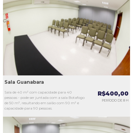
L1
L2
L3
L4
L5
Sala Guanabara
Sala de 40 m² com capacidade para 40
R$400,00
pessoas - pode ser juntada com a sala Botafogo
PERÍODO DE 8 H
de 50 m², resultando em salão com 90 m² e
capacidade para 90 pessoas.