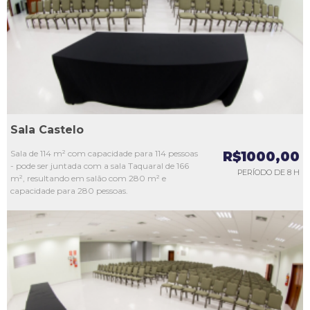
L3
L4
L5
Sala Castelo
Sala de 114 m² com capacidade para 114 pessoas
R$1000,00
- pode ser juntada com a sala Taquaral de 166
PERÍODO DE 8 H
m², resultando em salão com 280 m² e
capacidade para 280 pessoas.
L1
L2
L3
L4
L5