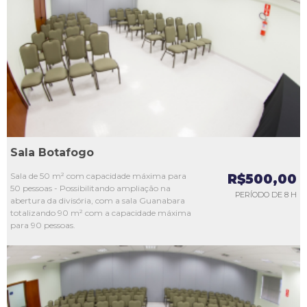
L1
L2
L3
L4
L5
Sala Botafogo
Sala de 50 m² com capacidade máxima para
R$500,00
50 pessoas - Possibilitando ampliação na
PERÍODO DE 8 H
abertura da divisória, com a sala Guanabara
totalizando 90 m² com a capacidade máxima
para 90 pessoas.
L1
L2