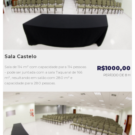
L3
L4
L5
Sala Castelo
Sala de 114 m² com capacidade para 114 pessoas
R$1000,00
- pode ser juntada com a sala Taquaral de 166
PERÍODO DE 8 H
m², resultando em salão com 280 m² e
capacidade para 280 pessoas.
L1
L2
L3
L4
L5