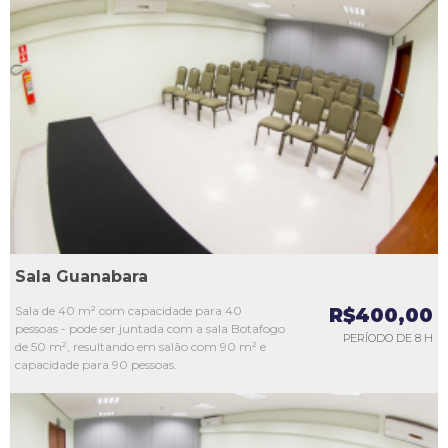
L1
L2
L3
L4
L5
Sala Guanabara
Sala de 40 m² com capacidade para 40
R$400,00
pessoas - pode ser juntada com a sala Botafogo
PERÍODO DE 8 H
de 50 m², resultando em salão com 90 m² e
capacidade para 90 pessoas.