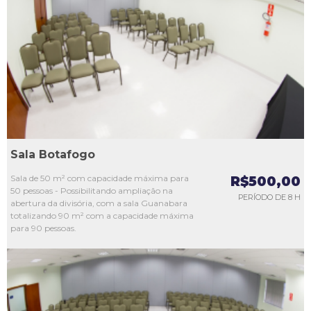
L1
L2
L3
L4
L5
Sala Botafogo
Sala de 50 m² com capacidade máxima para
R$500,00
50 pessoas - Possibilitando ampliação na
PERÍODO DE 8 H
abertura da divisória, com a sala Guanabara
totalizando 90 m² com a capacidade máxima
para 90 pessoas.
L1
L2