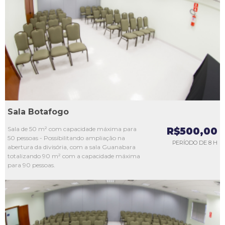
L1
L2
L3
L4
L5
Sala Botafogo
Sala de 50 m² com capacidade máxima para
R$500,00
50 pessoas - Possibilitando ampliação na
PERÍODO DE 8 H
abertura da divisória, com a sala Guanabara
totalizando 90 m² com a capacidade máxima
para 90 pessoas.
L1
L2