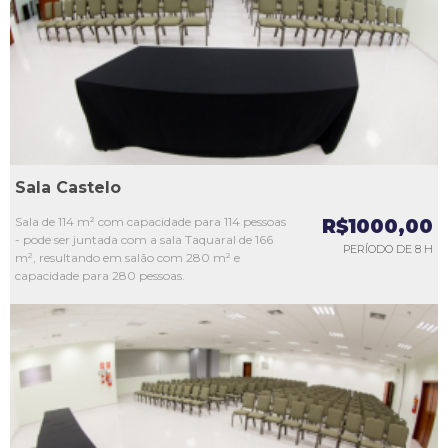
L3
L4
L5
Sala Castelo
Sala de 114 m² com capacidade para 114 pessoas
R$1000,00
- pode ser juntada com a sala Taquaral de 166
PERÍODO DE 8 H
m², resultando em salão com 280 m² e
capacidade para 280 pessoas.
L1
L2
L3
L4
L5