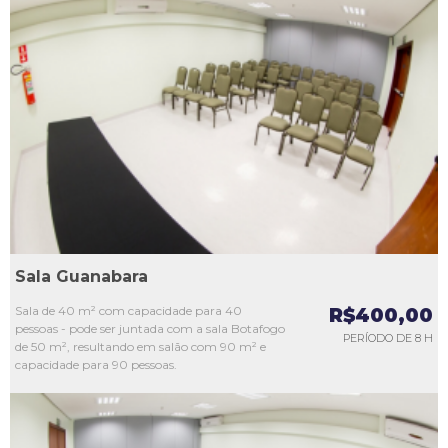
L1
L2
L3
L4
L5
Sala Guanabara
Sala de 40 m² com capacidade para 40
R$400,00
pessoas - pode ser juntada com a sala Botafogo
PERÍODO DE 8 H
de 50 m², resultando em salão com 90 m² e
capacidade para 90 pessoas.