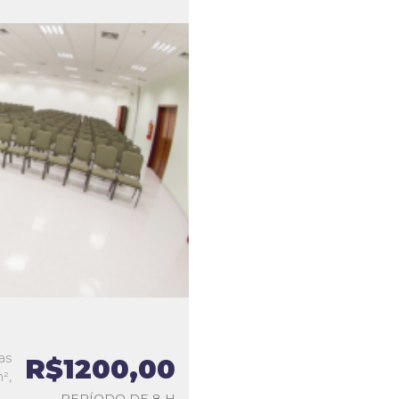
as
R$1200,00
²,
PERÍODO DE 8 H