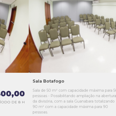
L1
L2
L3
L4
L5
Sala Botafogo
Sala de 50 m² com capacidade máxima para 5
00,00
pessoas - Possibilitando ampliação na abertur
da divisória, com a sala Guanabara totalizando
ÍODO DE 8 H
90 m² com a capacidade máxima para 90
pessoas.