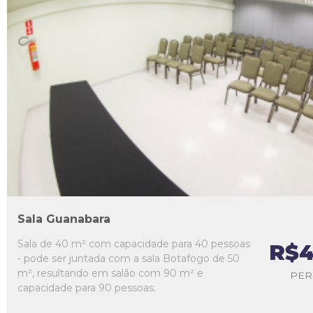
L1
L2
L3
L4
L5
Sala Guanabara
Sala de 40 m² com capacidade para 40 pessoas
R$4
- pode ser juntada com a sala Botafogo de 50
m², resultando em salão com 90 m² e
PER
capacidade para 90 pessoas.