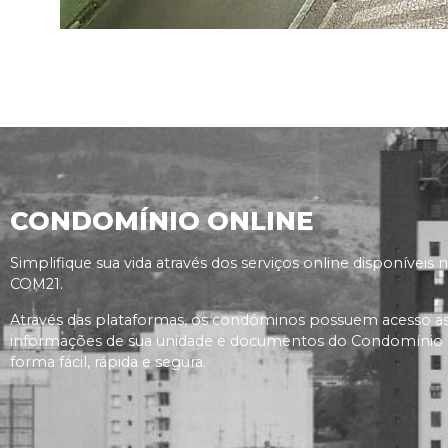
CONDOMÍNIO ONLINE
Simplifique sua vida através dos serviços online disponíveis 
COM21.
Através das plataformas, os condôminos possuem acesso a
informações de sua unidade e documentos do Condomínio
forma fácil, rápida e segura.