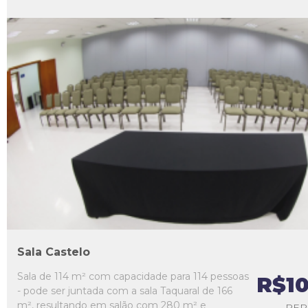
L1
L2
L3
L4
L5
Sala Castelo
Sala de 114 m² com capacidade para 114 pessoas
R$1
- pode ser juntada com a sala Taquaral de 166
m², resultando em salão com 280 m² e
PER