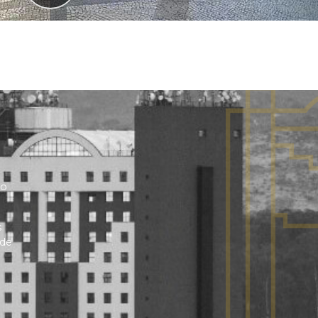
no
s
 de