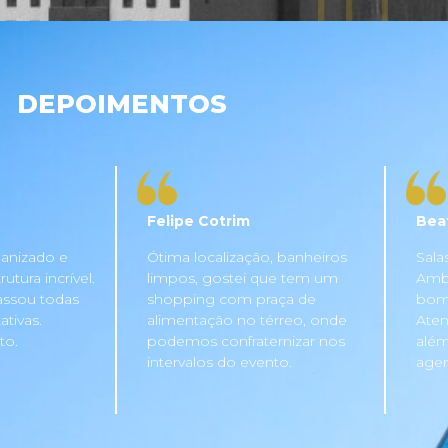
DEPOIMENTOS
Felipe Cotrim
Bea
anizado e
Ótima localização, banheiros
Sala
tura incrível.
limpos, gostei que tem um
Ambi
assou todas
shopping com praça de
bom 
tivas.
alimentação no térreo, onde
Aten
to.
podemos confraternizar nos
além
intervalos do evento.
agen