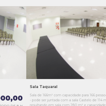
L1
L2
L3
L4
L5
Sala Taquaral
Sala de 166m² com capacidade para 166 pesso
000,00
- pode ser juntada com a sala Castelo de 114 m
resultando em sala com 280 m² e capacidade
ÍODO DE 8 H