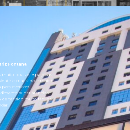
triz Fontana
s muito boas e espaçosas.
ente climatizado e muito
para eventos!
dimento super atencioso
 de ter sido muito fácil de
dar.