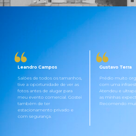
Leandro Campos
Gustavo Terra
Salões de todos os tamanhos,
Prédio muito org
tive a oportunidade de ver as
com uma infraestru
fotos antes de alugar para
Atendeu e ultrap
meu evento comercial. Gostei
as minhas expecta
também de ter
Recomendo mui
estacionamento privado e
com segurança.