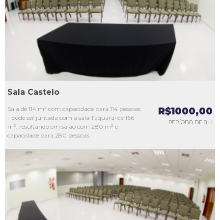
L3
L4
L5
Sala Castelo
Sala de 114 m² com capacidade para 114 pessoas
R$1000,00
- pode ser juntada com a sala Taquaral de 166
PERÍODO DE 8 H
m², resultando em salão com 280 m² e
capacidade para 280 pessoas.
L1
L2
L3
L4
L5