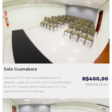
L1
L2
L3
L4
L5
Sala Guanabara
Sala de 40 m² com capacidade para 40
R$400,00
pessoas - pode ser juntada com a sala Botafogo
PERÍODO DE 8 H
de 50 m², resultando em salão com 90 m² e
capacidade para 90 pessoas.