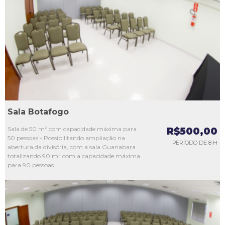
L1
L2
L3
L4
L5
Sala Botafogo
Sala de 50 m² com capacidade máxima para
R$500,00
50 pessoas - Possibilitando ampliação na
PERÍODO DE 8 H
abertura da divisória, com a sala Guanabara
totalizando 90 m² com a capacidade máxima
para 90 pessoas.
L1
L2