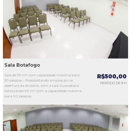
L1
L2
L3
L4
L5
Sala Botafogo
Sala de 50 m² com capacidade máxima para
R$500,00
50 pessoas - Possibilitando ampliação na
PERÍODO DE 8 H
abertura da divisória, com a sala Guanabara
totalizando 90 m² com a capacidade máxima
para 90 pessoas.
L1
L2