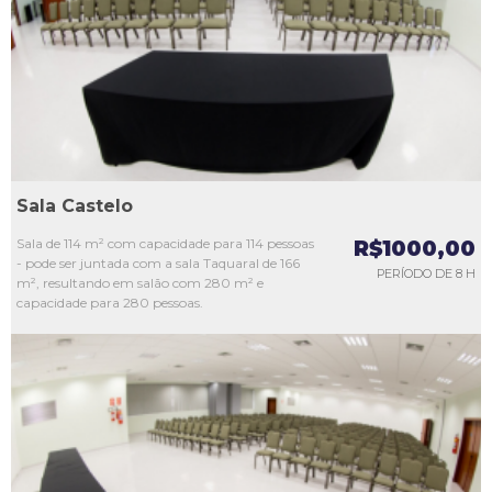
L3
L4
L5
Sala Castelo
Sala de 114 m² com capacidade para 114 pessoas
R$1000,00
- pode ser juntada com a sala Taquaral de 166
PERÍODO DE 8 H
m², resultando em salão com 280 m² e
capacidade para 280 pessoas.
L1
L2
L3
L4
L5