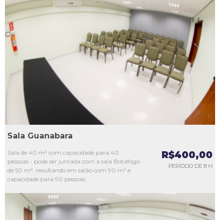
L1
L2
L3
L4
L5
Sala Guanabara
Sala de 40 m² com capacidade para 40
R$400,00
pessoas - pode ser juntada com a sala Botafogo
PERÍODO DE 8 H
de 50 m², resultando em salão com 90 m² e
capacidade para 90 pessoas.