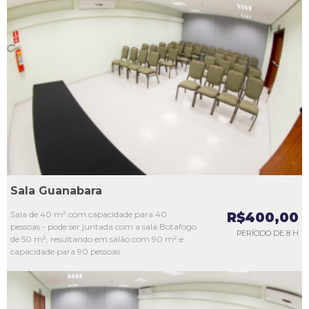
L1
L2
L3
L4
L5
Sala Guanabara
Sala de 40 m² com capacidade para 40
R$400,00
pessoas - pode ser juntada com a sala Botafogo
PERÍODO DE 8 H
de 50 m², resultando em salão com 90 m² e
capacidade para 90 pessoas.