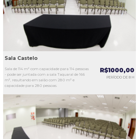
L3
L4
L5
Sala Castelo
Sala de 114 m² com capacidade para 114 pessoas
R$1000,00
- pode ser juntada com a sala Taquaral de 166
PERÍODO DE 8 H
m², resultando em salão com 280 m² e
capacidade para 280 pessoas.
L1
L2
L3
L4
L5