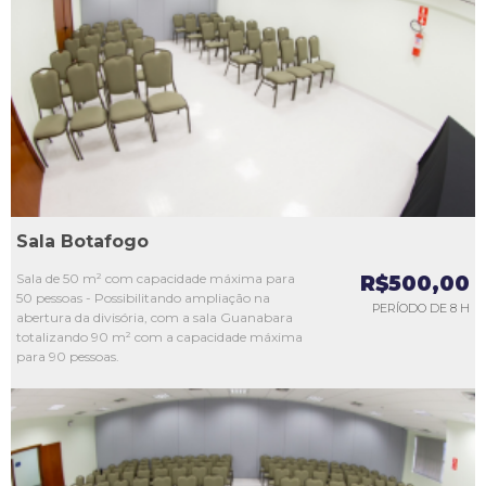
L1
L2
L3
L4
L5
Sala Botafogo
Sala de 50 m² com capacidade máxima para
R$500,00
50 pessoas - Possibilitando ampliação na
PERÍODO DE 8 H
abertura da divisória, com a sala Guanabara
totalizando 90 m² com a capacidade máxima
para 90 pessoas.
L1
L2