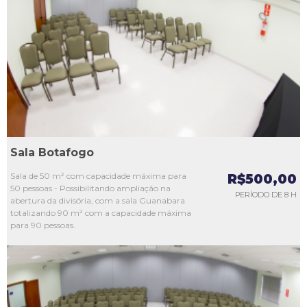
L1
L2
L3
L4
L5
Sala Botafogo
Sala de 50 m² com capacidade máxima para
R$500,00
50 pessoas - Possibilitando ampliação na
PERÍODO DE 8 H
abertura da divisória, com a sala Guanabara
totalizando 90 m² com a capacidade máxima
para 90 pessoas.
L1
L2