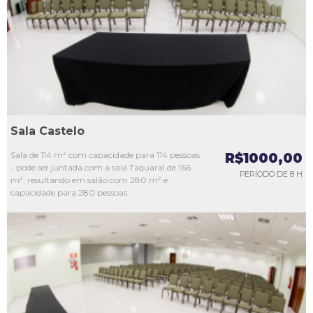
L3
L4
L5
Sala Castelo
Sala de 114 m² com capacidade para 114 pessoas
R$1000,00
- pode ser juntada com a sala Taquaral de 166
PERÍODO DE 8 H
m², resultando em salão com 280 m² e
capacidade para 280 pessoas.
L1
L2
L3
L4
L5