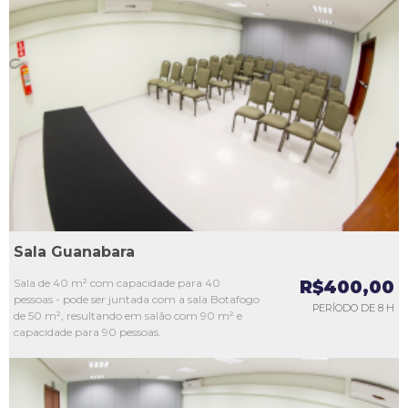
L1
L2
L3
L4
L5
Sala Guanabara
Sala de 40 m² com capacidade para 40
R$400,00
pessoas - pode ser juntada com a sala Botafogo
PERÍODO DE 8 H
de 50 m², resultando em salão com 90 m² e
capacidade para 90 pessoas.