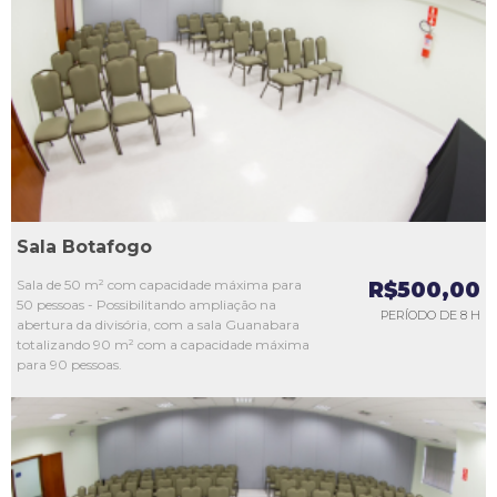
L1
L2
L3
L4
L5
Sala Botafogo
Sala de 50 m² com capacidade máxima para
R$500,00
50 pessoas - Possibilitando ampliação na
PERÍODO DE 8 H
abertura da divisória, com a sala Guanabara
totalizando 90 m² com a capacidade máxima
para 90 pessoas.
L1
L2