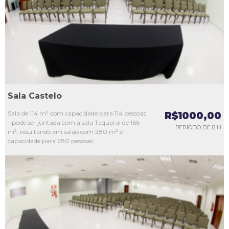
L3
L4
L5
Sala Castelo
Sala de 114 m² com capacidade para 114 pessoas
R$1000,00
- pode ser juntada com a sala Taquaral de 166
PERÍODO DE 8 H
m², resultando em salão com 280 m² e
capacidade para 280 pessoas.
L1
L2
L3
L4
L5