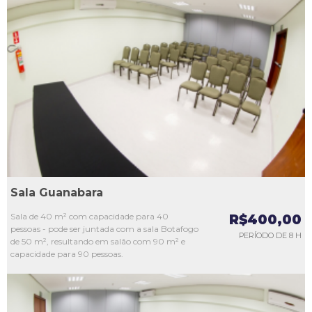
L1
L2
L3
L4
L5
Sala Guanabara
Sala de 40 m² com capacidade para 40
R$400,00
pessoas - pode ser juntada com a sala Botafogo
PERÍODO DE 8 H
de 50 m², resultando em salão com 90 m² e
capacidade para 90 pessoas.